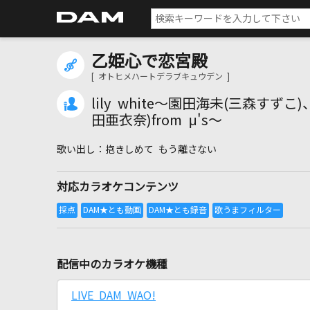
乙姫心で恋宮殿
[ オトヒメハートデラブキュウデン ]
lily white～園田海未(三森すず
田亜衣奈)from μ's～
抱きしめて もう離さない
対応カラオケコンテンツ
配信中のカラオケ機種
LIVE DAM WAO!