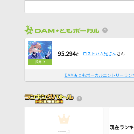
95.294
ロストハム兄さん
さん
点
DAM★ともボーカルエントリーラン
1
----
点