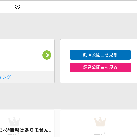
2026年8月度
動画公開曲を見る
録音公開曲を見る
キング
2
3
----
----
点
点