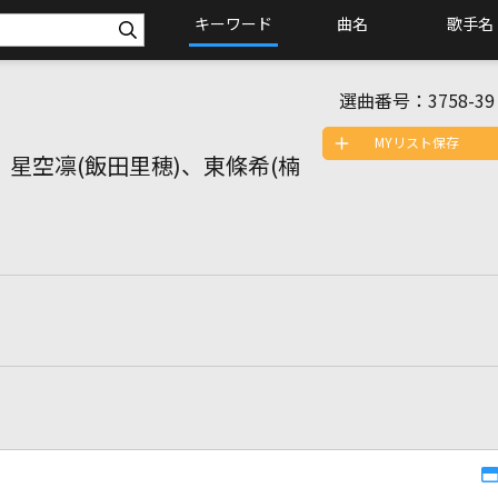
キーワード
曲名
歌手名
選曲番号：
3758-39
MYリスト保存
こ)、星空凛(飯田里穂)、東條希(楠