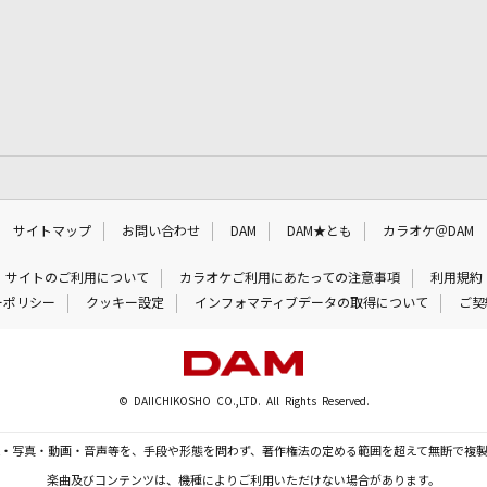
サイトマップ
お問い合わせ
DAM
DAM★とも
カラオケ＠DAM
サイトのご利用について
カラオケご利用にあたっての注意事項
利用規約
ーポリシー
クッキー設定
インフォマティブデータの取得について
ご契
© DAIICHIKOSHO CO.,LTD. All Rights Reserved.
・写真・動画・音声等を、手段や形態を問わず、著作権法の定める範囲を超えて無断で複
楽曲及びコンテンツは、機種によりご利用いただけない場合があります。