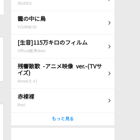
光GENJI
籠の中に鳥
YOURNESS
[生音]115万キロのフィルム
Official髭男dism
残響散歌 -アニメ映像 ver.-(TVサ
イズ)
Aimer(エメ)
赤裸裸
Reol
もっと見る