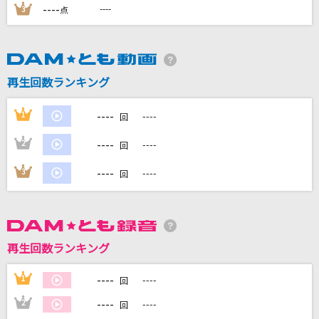
----
----
3
点
DAMに会員登録・ログインして
カラオケをもっと楽しもう！
再生回数ランキング
----
1
----
回
自宅でカラオケ歌い放題！
----
家族や友達と一緒に！練習にも！
2
----
回
----
3
----
回
再生回数ランキング
----
1
----
回
----
2
----
回