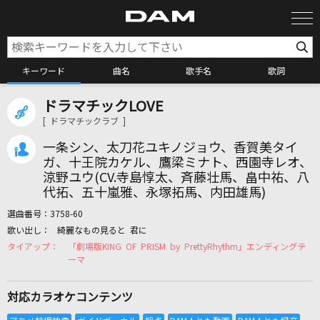
キーワード
曲名
歌手名
歌詞
ドラマチックLOVE
カラオケ検索
[ ドラマチックラブ ]
一条シン、太刀花ユキノジョウ、香賀美タイ
カラオケ店舗検索
ガ、十王院カケル、鷹梁ミナト、西園寺レオ、
涼野ユウ(CV.寺島惇太、斉藤壮馬、畠中祐、八
代拓、五十嵐雅、永塚拓馬、内田雄馬)
カラオケリクエスト
選曲番号：
3758-60
綺麗なもの見ると 君に
「劇場版KING OF PRISM by PrettyRhythm」エンディングテ
全国りれき
ーマ
リアルタイムで歌われている曲の一覧
対応カラオケコンテンツ