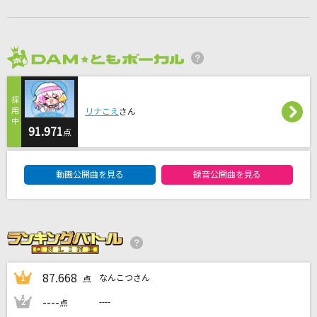
かんざし
Novelbright
I
2026年8月度
BUMP OF CHICKEN
リナこえ
さん
とても素敵な六月でした
91.971
点
Eight feat.初音ミク
DAM★ともボーカルエントリーランキング
火種
動画公開曲を見る
録音公開曲を見る
キタニタツヤ
もっと見る
DAMの新曲・ランキングなど
カラオケ最新情報をチェック！
87.668
なんこつさん
1
点
----
----
2
点