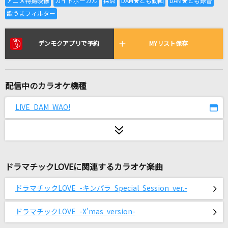
カクテル
川野夏美
クロノスタシス(名探偵コナンアニメバージョン)
デンモクアプリで予約
MYリスト保存
BUMP OF CHICKEN
Highlight(パワフルプロ野球2026-2027主題歌)
配信中のカラオケ機種
杏子
LIVE DAM WAO!
[生音]午夜の待ち合わせ
Hello Sleepwalkers
[生音]Time after time ～花舞う街で～
ドラマチックLOVEに関連するカラオケ楽曲
倉木麻衣
ドラマチックLOVE -キンパラ Special Session ver.-
Roots
UVERworld
ドラマチックLOVE -X'mas version-