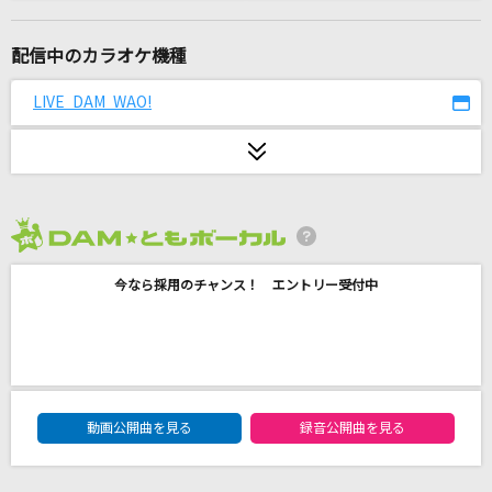
プン☆ジェラ
ICEx
配信中のカラオケ機種
感電(ビデオクリップバージョン)
LIVE DAM WAO!
米津玄師
[生音]負けない心(AAA Buzz Communication T
OUR 2011)
AAA(トリプル・エー)
2026年8月度
蝶紋の賽よ 天空に転がれ
今なら採用のチャンス！ エントリー受付中
平経正&平惟盛(花輪英司・松田佑貴)
V.I.P(アニメバージョン)
シド
DAM★ともボーカルエントリーランキング
動画公開曲を見る
録音公開曲を見る
[生音]つぐない
テレサ・テン