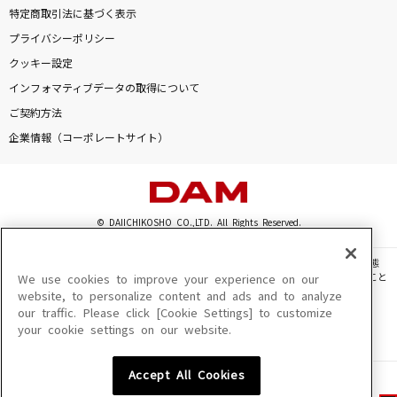
特定商取引法に基づく表示
プライバシーポリシー
クッキー設定
インフォマティブデータの取得について
ご契約方法
企業情報（コーポレートサイト）
© DAIICHIKOSHO CO.,LTD. All Rights Reserved.
このサイトに掲載されている一切の文章・画像・写真・動画・音声等を、手段や形態
を問わず、著作権法の定める範囲を超えて無断で複製、転載、ファイル化などすること
We use cookies to improve your experience on our
を禁じます。
website, to personalize content and ads and to analyze
our traffic. Please click [Cookie Settings] to customize
楽曲及びコンテンツは、機種によりご利用いただけない場合があります。
your cookie settings on our website.
楽曲及びコンテンツの配信日、配信内容が変更になる場合があります。
楽曲によりMYリスト保存ができない場合があります。
Accept All Cookies
JASRAC許諾番号
6602250213Y31015 6602250112Y38026 6602250240Y31015