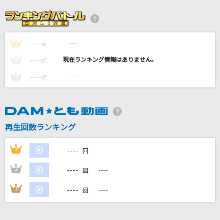
[生音]リフレインが叫んでる
松任谷由実(荒井由実)
----
----
1
点
ナハトムジーク
----
----
2
点
Mrs. GREEN APPLE
----
----
3
点
不可幸力
Vaundy
再生回数ランキング
ふたりごと
RADWIMPS
----
1
----
回
もっと見る
----
2
----
回
----
3
----
回
DAMの新曲・ランキングなど
カラオケ最新情報をチェック！