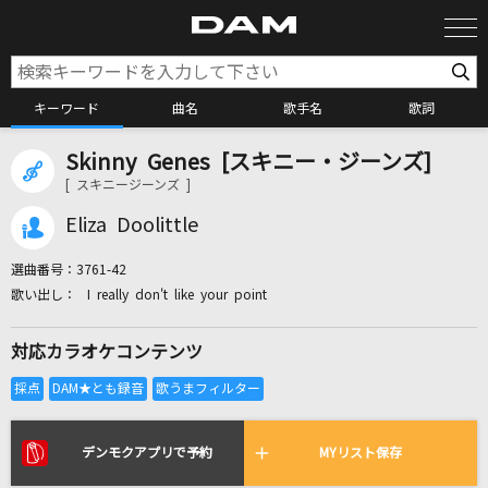
キーワード
曲名
歌手名
歌詞
Skinny Genes [スキニー・ジーンズ]
カラオケ検索
[ スキニージーンズ ]
Eliza Doolittle
カラオケ店舗検索
選曲番号：
3761-42
I really don't like your point
カラオケリクエスト
対応カラオケコンテンツ
全国りれき
リアルタイムで歌われている曲の一覧
デンモクアプリで予約
MYリスト保存