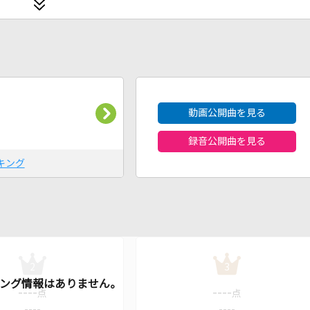
2026年8月度
動画公開曲を見る
録音公開曲を見る
キング
2
3
----
----
点
点
----
----