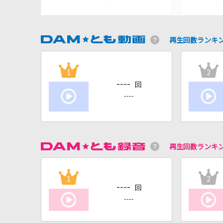
再生回数ランキ
1
2
----
回
----
再生回数ランキ
1
2
----
回
----