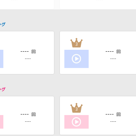
ング
3
----
----
回
回
----
----
ング
3
----
----
回
回
----
----