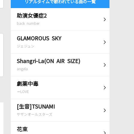
リアルタイムで歌われている曲の一覧
助演女優症2
back number
GLAMOROUS SKY
ジェジュン
Shangri-La(ON AIR SIZE)
angela
劇薬中毒
＝LOVE
[生音]TSUNAMI
サザンオールスターズ
花束