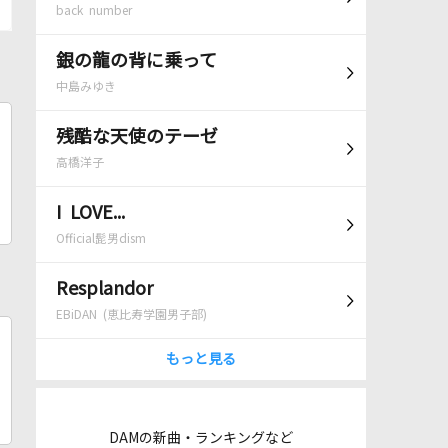
back number
銀の龍の背に乗って
中島みゆき
残酷な天使のテーゼ
高橋洋子
I LOVE...
Official髭男dism
Resplandor
EBiDAN (恵比寿学園男子部)
もっと見る
DAMの新曲・ランキングなど