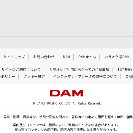
サイトマップ
お問い合わせ
DAM
DAM★とも
カラオケ＠DAM
サイトのご利用について
カラオケご利用にあたっての注意事項
利用規約
ーポリシー
クッキー設定
インフォマティブデータの取得について
ご契
© DAIICHIKOSHO CO.,LTD. All Rights Reserved.
・写真・動画・音声等を、手段や形態を問わず、著作権法の定める範囲を超えて無断で複
楽曲及びコンテンツは、機種によりご利用いただけない場合があります。
楽曲及びコンテンツの配信日、配信内容が変更になる場合があります。