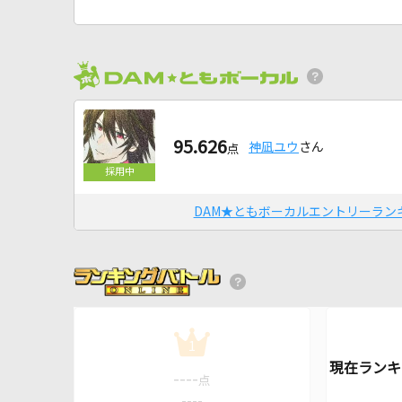
95.626
神凪ユウ
さん
点
DAM★ともボーカルエントリーラン
1
----
点
----