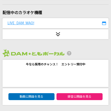
夜もすがら君を想う
藤川千愛
配信中のカラオケ機種
帰ろう
LIVE DAM WAO!
藤井 風
Sky of Beginning
じん(自然の敵P) feat.初音ミク
2026年8月度
花束
今なら採用のチャンス！ エントリー受付中
back number
[生音]さよならエレジー
菅田将暉
DAM★ともボーカルエントリーランキング
アイノマテリアル
動画公開曲を見る
録音公開曲を見る
Junky