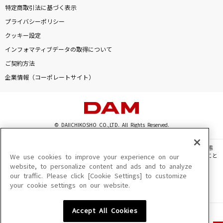
特定商取引法に基づく表示
プライバシーポリシー
クッキー設定
インフォマティブデータの取得について
ご契約方法
企業情報（コーポレートサイト）
© DAIICHIKOSHO CO.,LTD. All Rights Reserved.
このサイトに掲載されている一切の文章・画像・写真・動画・音声等を、手段や形態
を問わず、著作権法の定める範囲を超えて無断で複製、転載、ファイル化などすること
We use cookies to improve your experience on our
を禁じます。
website, to personalize content and ads and to analyze
our traffic. Please click [Cookie Settings] to customize
楽曲及びコンテンツは、機種によりご利用いただけない場合があります。
your cookie settings on our website.
楽曲及びコンテンツの配信日、配信内容が変更になる場合があります。
楽曲によりMYリスト保存ができない場合があります。
Accept All Cookies
JASRAC許諾番号
6602250213Y31015 6602250112Y38026 6602250240Y31015