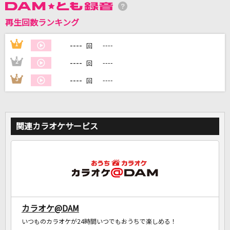
再生回数ランキング
DAMに会員登録・ログインして
カラオケをもっと楽しもう！
----
1
----
回
----
2
----
回
----
3
----
回
自宅でカラオケ歌い放題！
家族や友達と一緒に！練習にも！
関連カラオケサービス
カラオケ@DAM
いつものカラオケが24時間いつでもおうちで楽しめる！