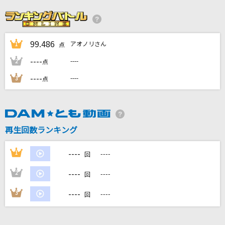
ダーリン
Mrs. GREEN APPLE
99.486
アオノリさん
1
テンダネス
点
高橋真梨子
----
----
2
点
----
----
3
点
Zero-G
嵐(アラシ)
Clattanoia
再生回数ランキング
OxT
----
1
----
回
もっと見る
----
2
----
回
DAMの新曲・ランキングなど
----
3
----
回
カラオケ最新情報をチェック！