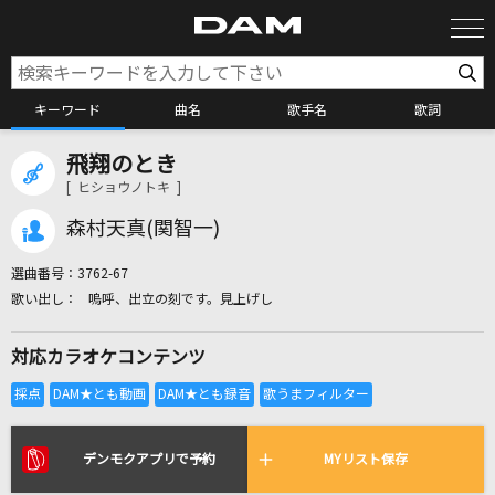
キーワード
曲名
歌手名
歌詞
飛翔のとき
カラオケ検索
[ ヒショウノトキ ]
森村天真(関智一)
カラオケ店舗検索
選曲番号：
3762-67
嗚呼、出立の刻です。見上げし
カラオケリクエスト
対応カラオケコンテンツ
全国りれき
リアルタイムで歌われている曲の一覧
デンモクアプリで予約
MYリスト保存