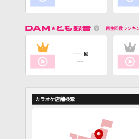
再生回数ランキ
1
2
----
回
----
カラオケ店舗検索