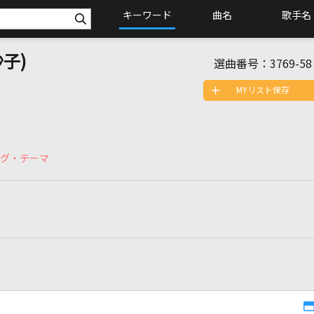
キーワード
曲名
歌手名
子)
選曲番号：
3769-58
MYリスト保存
ング・テーマ