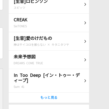
[生音]ロビンソン
スピッツ
CREAK
SixTONES
[生音]愛のけだもの
神はサイコロを振らない × キタニタツヤ
未来予想図
DREAMS COME TRUE
In Too Deep [イン・トゥー・デ
ィープ]
Sum 41
もっと見る