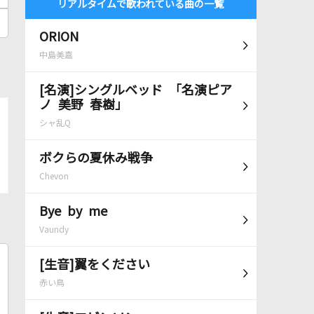
リアルタイムで歌われている曲の一覧
ORION
中島美嘉
[名演]シングルベッド 「名演ピア
ノ 美野 春樹」
シャ乱Q
ボクらの夏休み戦争
Chevon
Bye by me
Vaundy
[生音]翼をください
赤い鳥