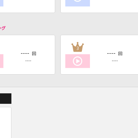
ング
3
----
----
回
回
----
----