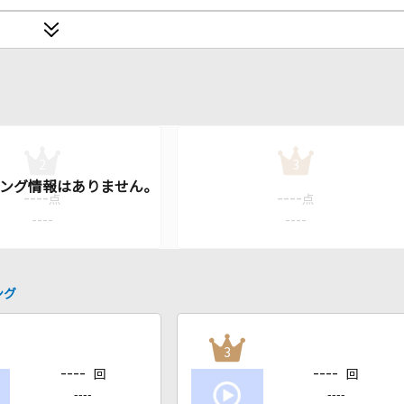
2
3
----
----
点
点
----
----
ング
3
----
----
回
回
----
----