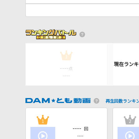
1
----
点
----
再生回数ランキ
1
2
----
回
----