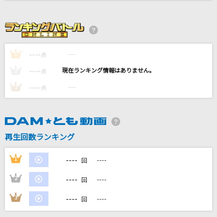
ゆけむり魂温泉II
魂音泉
GO!!!
----
----
1
点
FLOW
----
----
2
点
黒髪海峡
----
----
3
点
藤崎詩乃
[生音]ワインレッドの心
安全地帯
再生回数ランキング
もっと見る
----
1
----
回
----
2
----
DAMの新曲・ランキングなど
回
カラオケ最新情報をチェック！
----
3
----
回