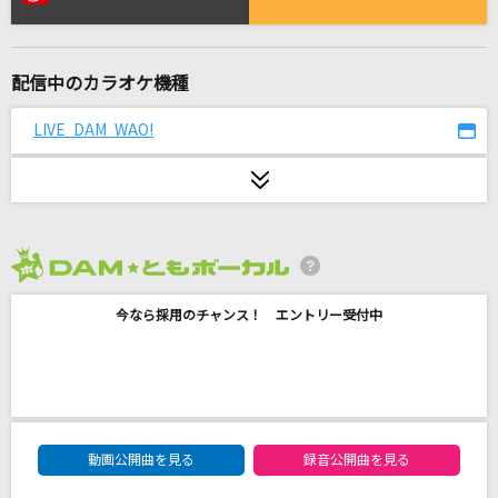
五番街のマリーへ
高橋真梨子
配信中のカラオケ機種
わたがし
back number
LIVE DAM WAO!
ホログラム
NICO Touches the Walls
涙のキッス
2026年8月度
サザンオールスターズ
今なら採用のチャンス！ エントリー受付中
青のすみか
キタニタツヤ
[生音]サウダージ
DAM★ともボーカルエントリーランキング
ポルノグラフィティ
動画公開曲を見る
録音公開曲を見る