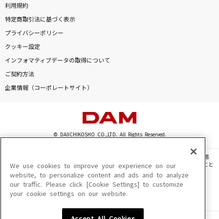
利用規約
特定商取引法に基づく表示
プライバシーポリシー
クッキー設定
インフォマティブデータの取得について
ご契約方法
企業情報（コーポレートサイト）
© DAIICHIKOSHO CO.,LTD. All Rights Reserved.
このサイトに掲載されている一切の文章・画像・写真・動画・音声等を、手段や形態
を問わず、著作権法の定める範囲を超えて無断で複製、転載、ファイル化などすること
We use cookies to improve your experience on our
を禁じます。
website, to personalize content and ads and to analyze
our traffic. Please click [Cookie Settings] to customize
楽曲及びコンテンツは、機種によりご利用いただけない場合があります。
your cookie settings on our website.
楽曲及びコンテンツの配信日、配信内容が変更になる場合があります。
楽曲によりMYリスト保存ができない場合があります。
Accept All Cookies