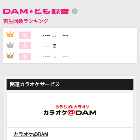
DAMに会員登録・ログインして
再生回数ランキング
カラオケをもっと楽しもう！
----
1
----
回
----
2
----
回
----
3
----
回
自宅でカラオケ歌い放題！
家族や友達と一緒に！練習にも！
関連カラオケサービス
カラオケ@DAM