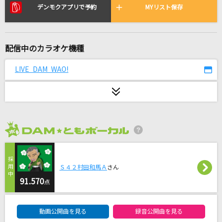
2020
デンモクアプリで予約
MYリスト保存
あいみょんメドレー
[生音]スパークル (movie ver.)
配信中のカラオケ機種
RADWIMPS
LIVE DAM WAO!
IRIS OUT
米津玄師
OMG!
ALPHA DRIVE ONE
2026年8月度
First Christmas feat. JUNON (BE:FIRST)
REIKO
Ｓ４２村田和馬Ａ
さん
91.570
点
それがあなたの幸せとしても
DAM★ともボーカルエントリーランキング
Heavenz feat.巡音ルカ
動画公開曲を見る
録音公開曲を見る