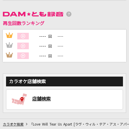
DAMに会員登録・ログインして
カラオケをもっと楽しもう！
再生回数ランキング
----
1
----
回
----
2
----
回
自宅でカラオケ歌い放題！
----
3
----
回
家族や友達と一緒に！練習にも！
カラオケ店舗検索
店舗検索
カラオケ検索
「Love Will Tear Us Apart [ラヴ・ウィル・テア・アス・ア