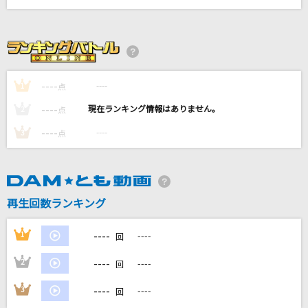
もう一度
Tani Yuuki
[生音]カブトムシ
aiko
----
----
1
点
----
----
2
点
LOVE 2000
----
----
3
鶴 and 亀
点
[生音]しるし
Mr.Children
再生回数ランキング
もっと見る
----
1
----
回
DAMの新曲・ランキングなど
----
2
----
回
カラオケ最新情報をチェック！
----
3
----
回