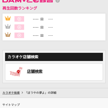
再生回数ランキング
DAMに会員登録・ログインして
カラオケをもっと楽しもう！
----
1
----
回
----
2
----
回
----
3
----
回
自宅でカラオケ歌い放題！
家族や友達と一緒に！練習にも！
カラオケ店舗検索
店舗検索
カラオケ検索
「ぼうやの夢よ」の詳細
サイトマップ