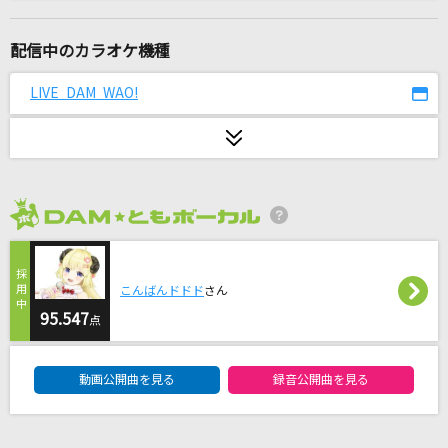
YUME日和
島谷ひとみ
配信中のカラオケ機種
glitter
LIVE DAM WAO!
浜崎あゆみ
[生音]ガリレオは恋をする
優里
2026年8月度
[生音]サザン・ウインド
中森明菜
こんばんドドド
さん
はなまるぴっぴはよいこだけ
95.547
点
A応P
DAM★ともボーカルエントリーランキング
動画公開曲を見る
録音公開曲を見る
好きすぎて滅！
M!LK