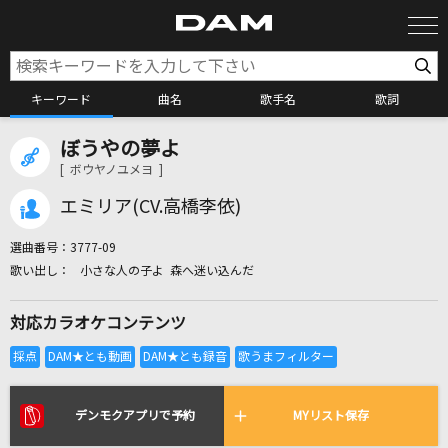
キーワード
曲名
歌手名
歌詞
ぼうやの夢よ
カラオケ検索
[ ボウヤノユメヨ ]
エミリア(CV.高橋李依)
カラオケ店舗検索
選曲番号：
3777-09
小さな人の子よ 森へ迷い込んだ
カラオケリクエスト
対応カラオケコンテンツ
全国りれき
リアルタイムで歌われている曲の一覧
デンモクアプリで予約
MYリスト保存