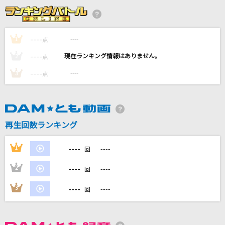
[生音]ray
BUMP OF CHICKEN
----
----
1
点
嘘じゃないよ
----
----
2
点
Mrs. GREEN APPLE
----
----
3
点
シャルル
バルーン
アイデンティティ
再生回数ランキング
サカナクション
----
1
----
回
もっと見る
----
2
----
回
DAMの新曲・ランキングなど
----
3
----
回
カラオケ最新情報をチェック！