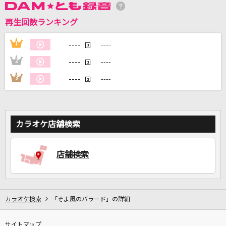
再生回数ランキング
DAMに会員登録・ログインして
----
1
----
回
カラオケをもっと楽しもう！
----
2
----
回
----
3
----
回
自宅でカラオケ歌い放題！
家族や友達と一緒に！練習にも！
カラオケ店舗検索
店舗検索
カラオケ検索
「そよ風のバラード」の詳細
サイトマップ