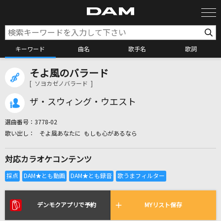
キーワード
曲名
歌手名
歌詞
そよ風のバラード
カラオケ検索
[ ソヨカゼノバラード ]
ザ・スウィング・ウエスト
カラオケ店舗検索
選曲番号：
3778-02
そよ風あなたに もしも心があるなら
カラオケリクエスト
対応カラオケコンテンツ
全国りれき
リアルタイムで歌われている曲の一覧
デンモクアプリで予約
MYリスト保存