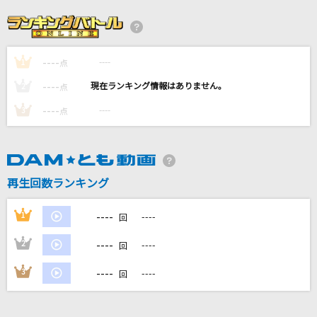
アゲハ蝶
ポルノグラフィティ
----
----
1
点
遠く遠く
----
----
2
点
槇原敬之(Makihara)
----
----
3
点
[生音]ドリフのズンドコ節
ザ・ドリフターズ
再生回数ランキング
馬鹿
syudou
----
1
----
回
もっと見る
----
2
----
回
----
3
----
回
DAMの新曲・ランキングなど
カラオケ最新情報をチェック！