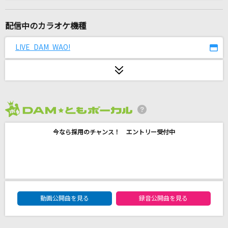
[生音]Follow Me(LIVE TOUR 2015“COLORFUL
WORLD“)
配信中のカラオケ機種
E-girls
LIVE DAM WAO!
ANOTHER WORLD
GACKT(Gackt)
見知らぬ糸
スピッツ
2026年8月度
ファンファーレ
今なら採用のチャンス！ エントリー受付中
玉置浩二
LOVE SONG
TOM・CAT
DAM★ともボーカルエントリーランキング
動画公開曲を見る
録音公開曲を見る
Yes! 東京
EBiDAN (恵比寿学園男子部)