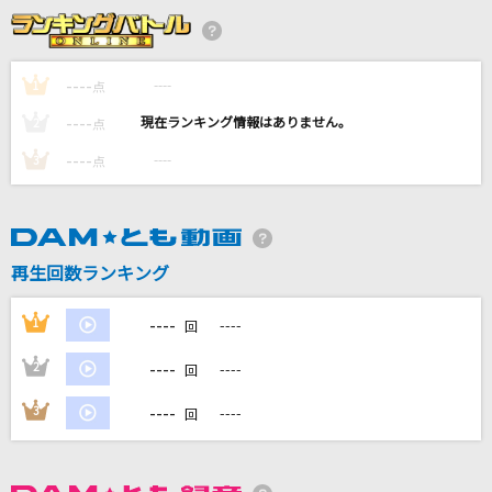
ラヴレター
夏色まつり
----
----
1
点
コイスルオトメ
----
----
2
点
いきものがかり
----
----
3
点
キラー
夏代孝明
BURN
再生回数ランキング
FLOW
----
1
----
回
もっと見る
----
2
----
回
DAMの新曲・ランキングなど
----
3
----
回
カラオケ最新情報をチェック！