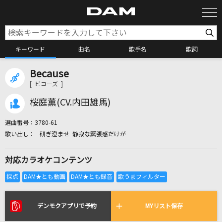
キーワード
曲名
歌手名
歌詞
Because
カラオケ検索
[ ビコーズ ]
桜庭薫(CV.内田雄馬)
カラオケ店舗検索
選曲番号：
3780-61
研ぎ澄ませ 静寂な緊張感だけが
カラオケリクエスト
対応カラオケコンテンツ
全国りれき
リアルタイムで歌われている曲の一覧
デンモクアプリで予約
MYリスト保存