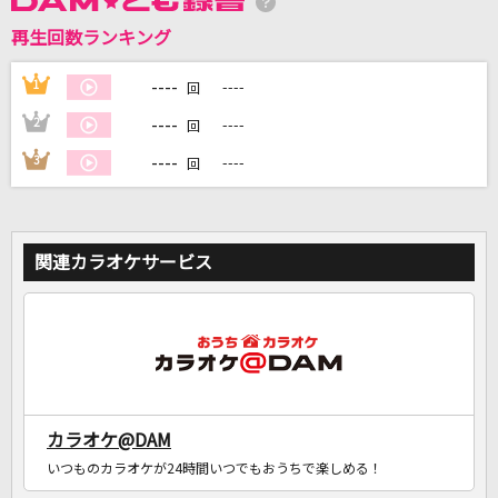
再生回数ランキング
DAMに会員登録・ログインして
カラオケをもっと楽しもう！
----
1
----
回
----
2
----
回
----
3
----
回
自宅でカラオケ歌い放題！
家族や友達と一緒に！練習にも！
関連カラオケサービス
カラオケ@DAM
いつものカラオケが24時間いつでもおうちで楽しめる！