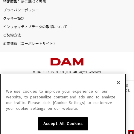
特定商取引法に基づく表示
プライバシーポリシー
クッキー設定
インフォマティブデータの取得について
ご契約方法
企業情報（コーポレートサイト）
© DAIICHIKOSHO CO.,LTD. All Rights Reserved.
このサイトに掲載されている一切の文章・画像・写真・動画・音声等を、手段や形態
を問わず、著作権法の定める範囲を超えて無断で複製、転載、ファイル化などすること
We use cookies to improve your experience on our
を禁じます。
website, to personalize content and ads and to analyze
our traffic. Please click [Cookie Settings] to customize
楽曲及びコンテンツは、機種によりご利用いただけない場合があります。
your cookie settings on our website.
楽曲及びコンテンツの配信日、配信内容が変更になる場合があります。
楽曲によりMYリスト保存ができない場合があります。
Accept All Cookies
JASRAC許諾番号
6602250213Y31015 6602250112Y38026 6602250240Y31015
6602250241Y45122