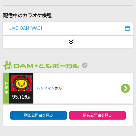
[生音]星屑のステージ
チェッカーズ
配信中のカラオケ機種
[生音]悲しみは雪のように
LIVE DAM WAO!
浜田省吾
HOWEVER
GLAY
2026年8月度
One Love
嵐(アラシ)
ハンタマン
さん
[生音]水平線
95.716
点
back number
DAM★ともボーカルエントリーランキング
動画公開曲を見る
録音公開曲を見る
花無双
アイナ・ジ・エンド