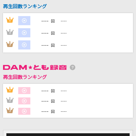
再生回数ランキング
DAMに会員登録・ログインして
----
1
----
回
カラオケをもっと楽しもう！
----
2
----
回
----
3
----
回
自宅でカラオケ歌い放題！
家族や友達と一緒に！練習にも！
再生回数ランキング
----
1
----
回
----
2
----
回
----
3
----
回