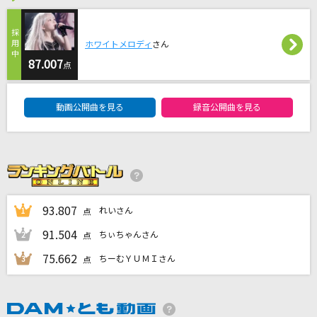
あぶく
ヨルシカ
ホワイトメロディ
さん
87.007
シースルー ジャンキー
点
鹿谷樹(CV:中澤まさとも)
DAM★ともボーカルエントリーランキング
動画公開曲を見る
録音公開曲を見る
[生音]真夏の果実
サザンオールスターズ
crossing field
LiSA
93.807
れいさん
1
点
もっと見る
91.504
ちぃちゃんさん
2
点
75.662
ちーむＹＵＭＩさん
3
点
DAMの新曲・ランキングなど
カラオケ最新情報をチェック！