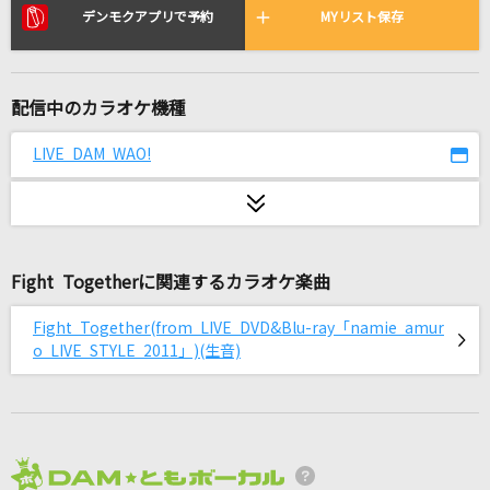
排他的ファイター
デンモクアプリで予約
MYリスト保存
≠ME
[生音]桜
配信中のカラオケ機種
コブクロ
LIVE DAM WAO!
[生音]魔法が解けたら
Saucy Dog
ぬくもり
Fight Togetherに関連するカラオケ楽曲
川崎鷹也
Fight Together(from LIVE DVD&Blu-ray「namie amur
でぃすこみゅーたんと！
o LIVE STYLE 2011」)(生音)
CUTIE STREET
[生音]楓
スピッツ
2026年8月度