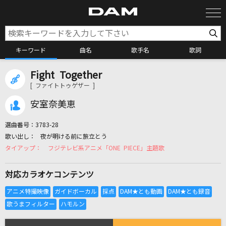
キーワード
曲名
歌手名
歌詞
Fight Together
カラオケ検索
[ ファイトトゥゲザー ]
安室奈美恵
カラオケ店舗検索
選曲番号：
3783-28
夜が明ける前に旅立とう
カラオケリクエスト
フジテレビ系アニメ「ONE PIECE」主題歌
対応カラオケコンテンツ
全国りれき
リアルタイムで歌われている曲の一覧