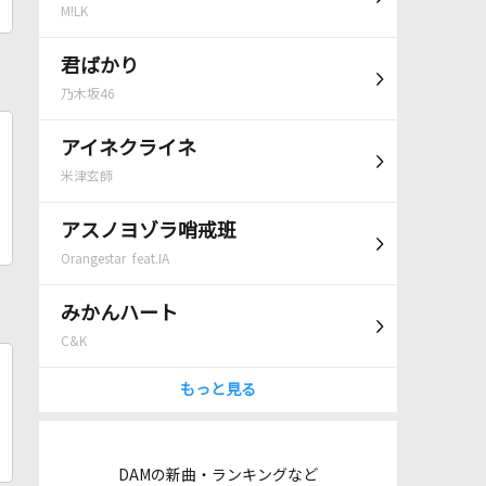
M!LK
君ばかり
乃木坂46
アイネクライネ
米津玄師
アスノヨゾラ哨戒班
Orangestar feat.IA
みかんハート
C&K
もっと見る
DAMの新曲・ランキングなど