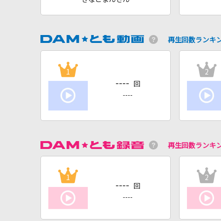
再生回数ランキ
1
2
----
回
----
再生回数ランキ
1
2
----
回
----