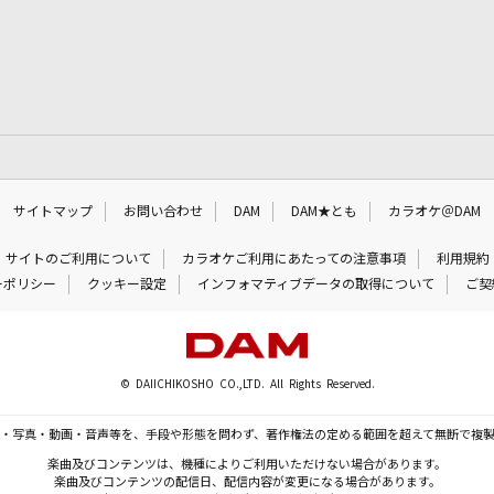
サイトマップ
お問い合わせ
DAM
DAM★とも
カラオケ＠DAM
サイトのご利用について
カラオケご利用にあたっての注意事項
利用規約
ーポリシー
クッキー設定
インフォマティブデータの取得について
ご契
© DAIICHIKOSHO CO.,LTD. All Rights Reserved.
・写真・動画・音声等を、手段や形態を問わず、著作権法の定める範囲を超えて無断で複
楽曲及びコンテンツは、機種によりご利用いただけない場合があります。
楽曲及びコンテンツの配信日、配信内容が変更になる場合があります。