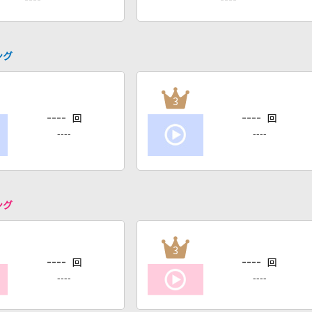
ング
3
----
----
回
回
----
----
ング
3
----
----
回
回
----
----