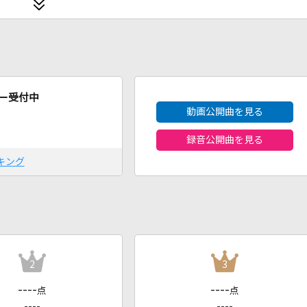
2026年8月度
ー受付中
動画公開曲を見る
録音公開曲を見る
キング
2
3
----
----
点
点
----
----