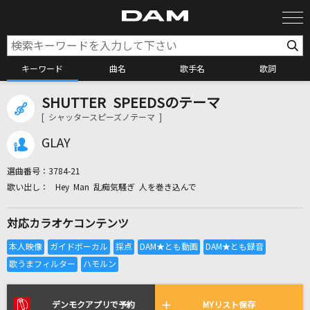
キーワード
曲名
歌手名
歌詞
SHUTTER SPEEDSのテーマ
カラオケ検索
[ シャッタースピーズノテーマ ]
GLAY
カラオケ店舗検索
選曲番号：
3784-21
Hey Man 乱痴気騒ぎ 人を巻き込んで
カラオケリクエスト
対応カラオケコンテンツ
全国りれき
リアルタイムで歌われている曲の一覧
デンモクアプリで予約
MYリスト保存