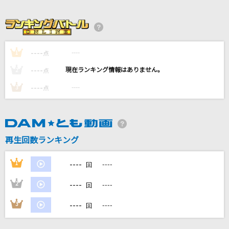
どんなときも。
槇原敬之(Makihara)
Habit
----
----
1
点
SEKAI NO OWARI(世界の終わり)
----
----
2
点
ツキミソウ
----
----
3
点
Novelbright
[生音]傷だらけを抱きしめて
T-BOLAN
再生回数ランキング
もっと見る
----
1
----
回
----
2
----
回
DAMの新曲・ランキングなど
カラオケ最新情報をチェック！
----
3
----
回