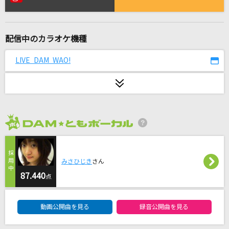
カラフル
ClariS
配信中のカラオケ機種
[生音]カルマ
BUMP OF CHICKEN
LIVE DAM WAO!
[生音]Mela!
緑黄色社会
夢を信じて
2026年8月度
徳永英明
[生音]115万キロのフィルム
みさひじき
さん
Official髭男dism
87.440
点
DAM★ともボーカルエントリーランキング
No way to say
動画公開曲を見る
録音公開曲を見る
浜崎あゆみ