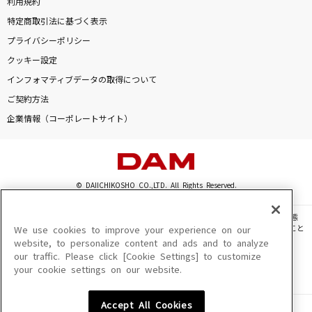
利用規約
特定商取引法に基づく表示
プライバシーポリシー
クッキー設定
インフォマティブデータの取得について
ご契約方法
企業情報（コーポレートサイト）
© DAIICHIKOSHO CO.,LTD. All Rights Reserved.
このサイトに掲載されている一切の文章・画像・写真・動画・音声等を、手段や形態
を問わず、著作権法の定める範囲を超えて無断で複製、転載、ファイル化などすること
We use cookies to improve your experience on our
を禁じます。
website, to personalize content and ads and to analyze
our traffic. Please click [Cookie Settings] to customize
楽曲及びコンテンツは、機種によりご利用いただけない場合があります。
your cookie settings on our website.
楽曲及びコンテンツの配信日、配信内容が変更になる場合があります。
楽曲によりMYリスト保存ができない場合があります。
Accept All Cookies
JASRAC許諾番号