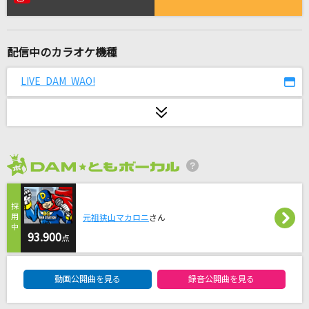
[生音]栞
クリープハイプ
配信中のカラオケ機種
どこまでも ～How Far I'll Go～
屋比久知奈
LIVE DAM WAO!
ray 超かぐや姫！Version
かぐや(cv.夏吉ゆうこ)、月見ヤチヨ(cv.早見沙織)
[生音]ドライフラワー
2026年8月度
優里
TIME(B'z LIVE-GYM Pleasure '92 -TIME- Ver.)
元祖狭山マカロニ
さん
B'z
93.900
点
DAM★ともボーカルエントリーランキング
[生音]さくらんぼ
動画公開曲を見る
録音公開曲を見る
大塚 愛