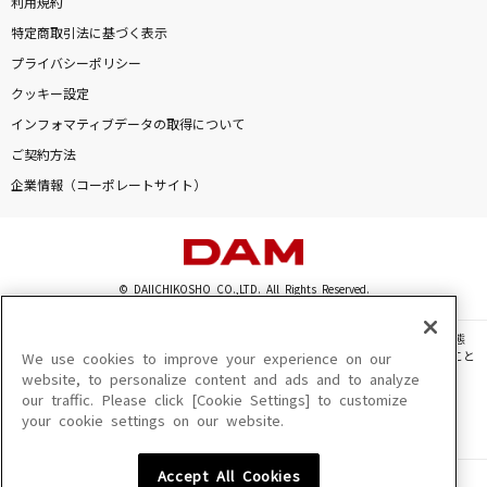
利用規約
特定商取引法に基づく表示
プライバシーポリシー
クッキー設定
インフォマティブデータの取得について
ご契約方法
企業情報（コーポレートサイト）
© DAIICHIKOSHO CO.,LTD. All Rights Reserved.
このサイトに掲載されている一切の文章・画像・写真・動画・音声等を、手段や形態
を問わず、著作権法の定める範囲を超えて無断で複製、転載、ファイル化などすること
We use cookies to improve your experience on our
を禁じます。
website, to personalize content and ads and to analyze
our traffic. Please click [Cookie Settings] to customize
楽曲及びコンテンツは、機種によりご利用いただけない場合があります。
your cookie settings on our website.
楽曲及びコンテンツの配信日、配信内容が変更になる場合があります。
楽曲によりMYリスト保存ができない場合があります。
Accept All Cookies
JASRAC許諾番号