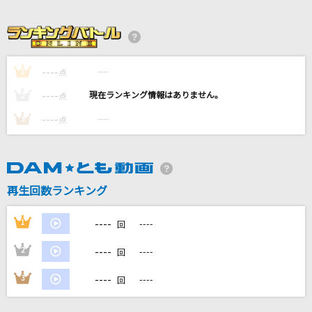
W/X/Y
Tani Yuuki
やさしさで溢れるように
----
----
1
点
JUJU
----
----
2
点
君のせい
----
----
3
点
西野カナ
[生音]花火
aiko
再生回数ランキング
もっと見る
----
1
----
回
----
2
----
回
DAMの新曲・ランキングなど
カラオケ最新情報をチェック！
----
3
----
回