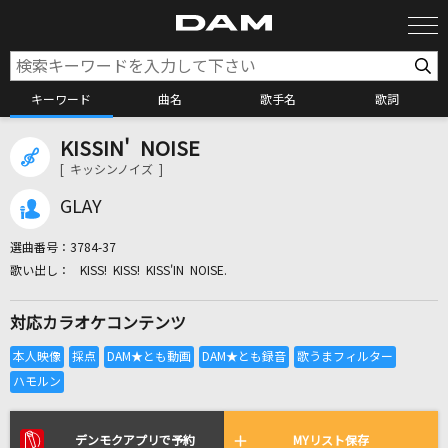
キーワード
曲名
歌手名
歌詞
KISSIN' NOISE
カラオケ検索
[ キッシンノイズ ]
GLAY
カラオケ店舗検索
選曲番号：
3784-37
KISS! KISS! KISS'IN NOISE.
カラオケリクエスト
対応カラオケコンテンツ
全国りれき
リアルタイムで歌われている曲の一覧
デンモクアプリで予約
MYリスト保存