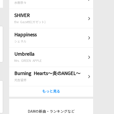
水樹奈々
SHIVER
the GazettE(ガゼット)
Happiness
シェネル
Umbrella
Mrs. GREEN APPLE
Burning Hearts～炎のANGEL～
光吉猛修
もっと見る
DAMの新曲・ランキングなど