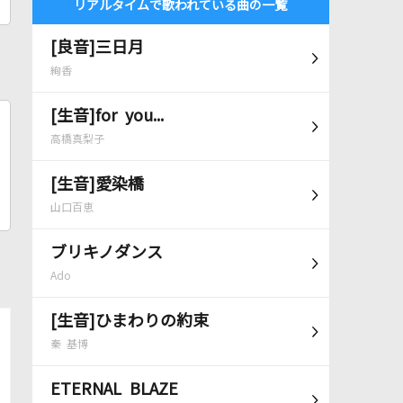
リアルタイムで歌われている曲の一覧
[良音]三日月
絢香
[生音]for you...
高橋真梨子
[生音]愛染橋
山口百恵
ブリキノダンス
Ado
[生音]ひまわりの約束
秦 基博
ETERNAL BLAZE