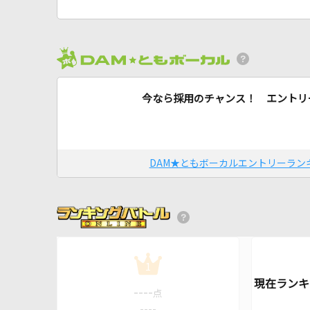
今なら採用のチャンス！ エントリ
DAM★ともボーカルエントリーラン
1
----
点
----