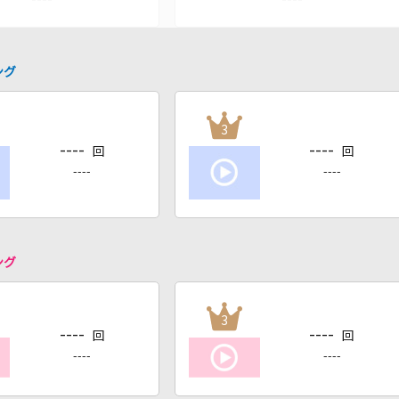
ング
3
----
----
回
回
----
----
ング
3
----
----
回
回
----
----