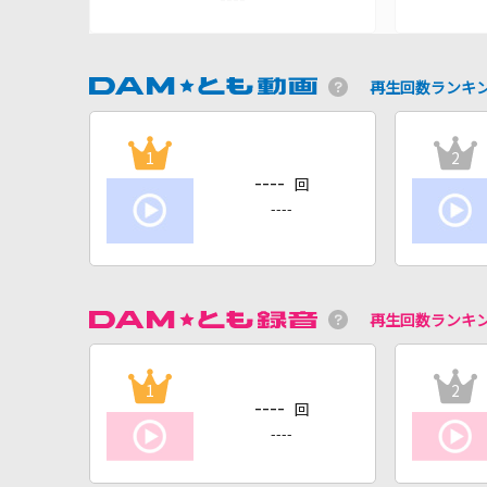
再生回数ランキ
1
2
----
回
----
再生回数ランキ
1
2
----
回
----