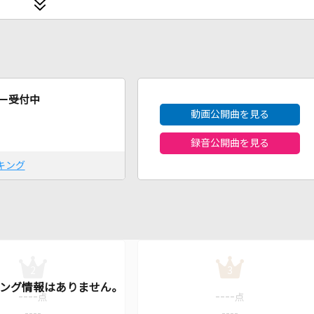
2026年8月度
ー受付中
動画公開曲を見る
録音公開曲を見る
キング
2
3
----
----
点
点
----
----