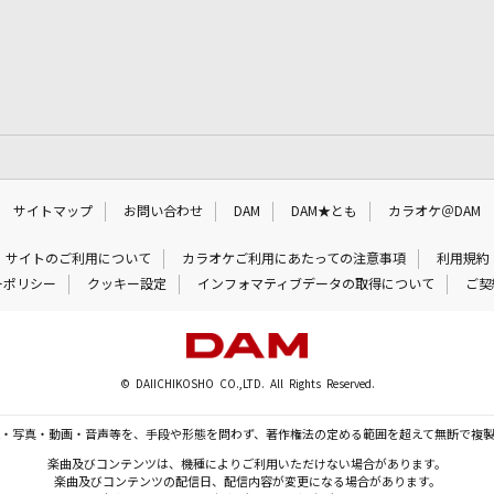
サイトマップ
お問い合わせ
DAM
DAM★とも
カラオケ＠DAM
サイトのご利用について
カラオケご利用にあたっての注意事項
利用規約
ーポリシー
クッキー設定
インフォマティブデータの取得について
ご契
© DAIICHIKOSHO CO.,LTD. All Rights Reserved.
・写真・動画・音声等を、手段や形態を問わず、著作権法の定める範囲を超えて無断で複
楽曲及びコンテンツは、機種によりご利用いただけない場合があります。
楽曲及びコンテンツの配信日、配信内容が変更になる場合があります。