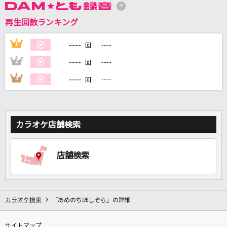
再生回数ランキング
DAMに会員登録・ログインして
カラオケをもっと楽しもう！
----
1
----
回
----
2
----
回
----
3
----
回
自宅でカラオケ歌い放題！
家族や友達と一緒に！練習にも！
カラオケ店舗検索
店舗検索
カラオケ検索
「あめのちほしぞら」の詳細
サイトマップ