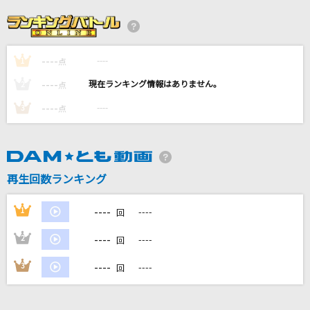
逆夢
King Gnu
----
----
1
GASSHOW
点
illion
----
----
2
点
----
----
3
点
SAD SONG
ちゃんみな
[生音]又三郎
再生回数ランキング
ヨルシカ
----
1
----
回
もっと見る
----
2
----
回
DAMの新曲・ランキングなど
----
3
----
回
カラオケ最新情報をチェック！