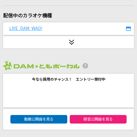
[生音]I for You
LUNA SEA
配信中のカラオケ機種
lulu.
LIVE DAM WAO!
Mrs. GREEN APPLE
I'm a mess
MY FIRST STORY
2026年8月度
[生音]ひまわりの約束
今なら採用のチャンス！ エントリー受付中
秦 基博
花火
ちゃんみな
DAM★ともボーカルエントリーランキング
ぷりきゅきゅ
動画公開曲を見る
録音公開曲を見る
CUTIE STREET