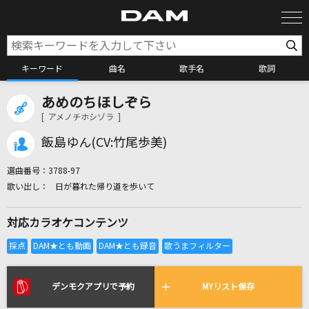
キーワード
曲名
歌手名
歌詞
あめのちほしぞら
カラオケ検索
[ アメノチホシゾラ ]
飯島ゆん(CV:竹尾歩美)
カラオケ店舗検索
選曲番号：
3788-97
日が暮れた帰り道を歩いて
カラオケリクエスト
対応カラオケコンテンツ
全国りれき
リアルタイムで歌われている曲の一覧
デンモクアプリで予約
MYリスト保存