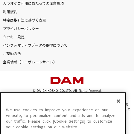
カラオケご利用にあたっての注意事項
利用規約
特定商取引法に基づく表示
プライバシーポリシー
クッキー設定
インフォマティブデータの取得について
ご契約方法
企業情報（コーポレートサイト）
© DAIICHIKOSHO CO.,LTD. All Rights Reserved.
このサイトに掲載されている一切の文章・画像・写真・動画・音声等を、手段や形態
を問わず、著作権法の定める範囲を超えて無断で複製、転載、ファイル化などすること
We use cookies to improve your experience on our
を禁じます。
website, to personalize content and ads and to analyze
our traffic. Please click [Cookie Settings] to customize
楽曲及びコンテンツは、機種によりご利用いただけない場合があります。
your cookie settings on our website.
楽曲及びコンテンツの配信日、配信内容が変更になる場合があります。
楽曲によりMYリスト保存ができない場合があります。