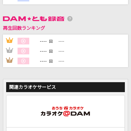
DAMに会員登録・ログインして
カラオケをもっと楽しもう！
再生回数ランキング
----
1
----
回
----
2
----
回
自宅でカラオケ歌い放題！
家族や友達と一緒に！練習にも！
----
3
----
回
関連カラオケサービス