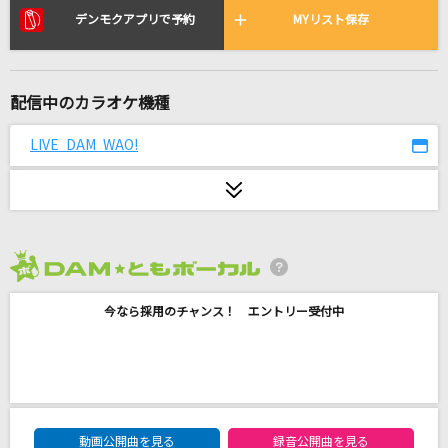
Sparkling Daydream
デンモクアプリで予約
MYリスト保存
ZAQ
めんたいコズミック (feat. nicamoq)
配信中のカラオケ機種
Yunomi
LIVE DAM WAO!
I'm a mess
MY FIRST STORY
おんな恋挽歌
西川ひとみ
2026年8月度
白雪
今なら採用のチャンス！ エントリー受付中
Eve
[生音]君の知らない物語
supercell
DAM★ともボーカルエントリーランキング
動画公開曲を見る
録音公開曲を見る