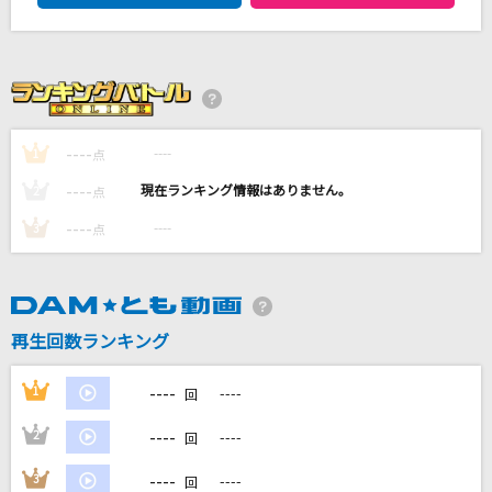
[生音]すべてはこの夜に
吉川晃司
マリーゴールド
あいみょん
----
----
1
点
ダーリン
----
----
2
点
Mrs. GREEN APPLE
----
----
3
点
Sign
Mr.Children
再生回数ランキング
もっと見る
----
1
----
回
DAMの新曲・ランキングなど
カラオケ最新情報をチェック！
----
2
----
回
----
3
----
回