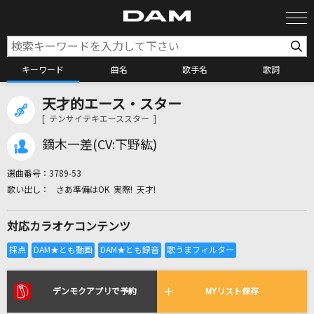
キーワード
曲名
歌手名
歌詞
天才的エース・スター
カラオケ検索
[ テンサイテキエーススター ]
鏑木一差(CV:下野紘)
カラオケ店舗検索
選曲番号：
3789-53
さあ準備はOK 実際! 天才!
カラオケリクエスト
対応カラオケコンテンツ
全国りれき
リアルタイムで歌われている曲の一覧
デンモクアプリで予約
MYリスト保存