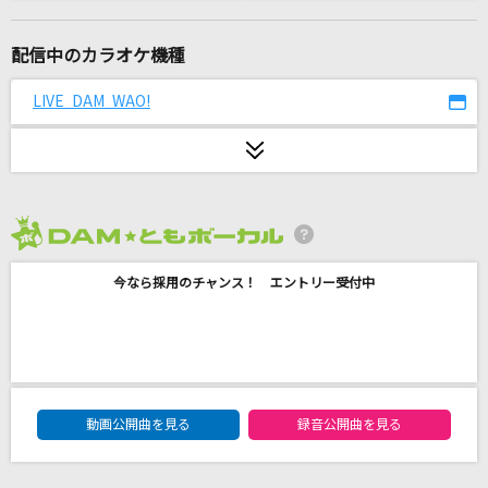
staple stable
戦場ヶ原ひたぎ(斎藤千和)
配信中のカラオケ機種
New Message
LIVE DAM WAO!
B'z
[生音]アゲハ蝶
ポルノグラフィティ
2026年8月度
[生音]Alone [アローン]
今なら採用のチャンス！ エントリー受付中
Heart
やわらかな午後に遅い朝食を
秦 基博
DAM★ともボーカルエントリーランキング
On My Way [オン・マイ・ウェイ]
動画公開曲を見る
録音公開曲を見る
Alan Walker, Sabrina Carpenter & Farruko