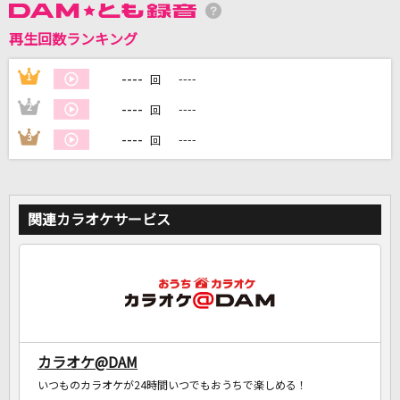
再生回数ランキング
DAMに会員登録・ログインして
カラオケをもっと楽しもう！
----
1
----
回
----
2
----
回
----
3
----
回
自宅でカラオケ歌い放題！
家族や友達と一緒に！練習にも！
関連カラオケサービス
カラオケ@DAM
いつものカラオケが24時間いつでもおうちで楽しめる！