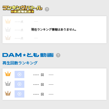
シンデレラ・ハネムーン
岩崎宏美(益田宏美)
----
----
1
[生音]マリーゴールド
点
あいみょん
----
----
2
点
----
----
3
点
[生音]SUMMER SONG
YUI
マイペース
再生回数ランキング
Chevon
----
1
----
回
もっと見る
----
2
----
回
DAMの新曲・ランキングなど
----
3
----
回
カラオケ最新情報をチェック！