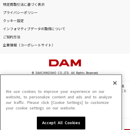
特定商取引法に基づく表示
プライバシーポリシー
クッキー設定
インフォマティブデータの取得について
ご契約方法
企業情報（コーポレートサイト）
© DAIICHIKOSHO CO.,LTD. All Rights Reserved.
このサイトに掲載されている一切の文章・画像・写真・動画・音声等を、手段や形態
を問わず、著作権法の定める範囲を超えて無断で複製、転載、ファイル化などすること
We use cookies to improve your experience on our
を禁じます。
website, to personalize content and ads and to analyze
our traffic. Please click [Cookie Settings] to customize
楽曲及びコンテンツは、機種によりご利用いただけない場合があります。
your cookie settings on our website.
楽曲及びコンテンツの配信日、配信内容が変更になる場合があります。
楽曲によりMYリスト保存ができない場合があります。
Accept All Cookies
JASRAC許諾番号
6602250213Y31015 6602250112Y38026 6602250240Y31015