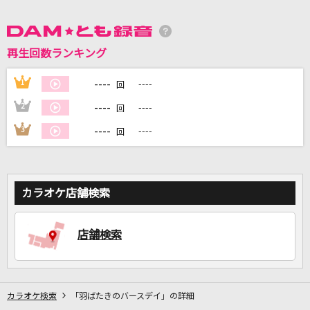
DAMに会員登録・ログインして
カラオケをもっと楽しもう！
再生回数ランキング
----
1
----
回
----
2
----
回
自宅でカラオケ歌い放題！
----
3
----
回
家族や友達と一緒に！練習にも！
カラオケ店舗検索
店舗検索
カラオケ検索
「羽ばたきのバースデイ」の詳細