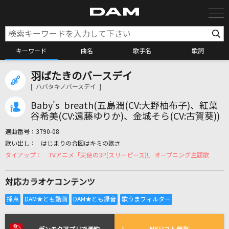
キーワード
曲名
歌手名
歌詞
羽ばたきのバースデイ
カラオケ検索
[ ハバタキノバースデイ ]
Baby's breath(五島潤(CV:大野柚布子)、紅葉
カラオケ店舗検索
谷希美(CV:遠藤ゆりか)、金城そら(CV:古賀葵))
選曲番号：
3790-08
はじまりの合図はキミの歌さ
カラオケリクエスト
TVアニメ「天使の3P(スリーピース)!」オープニング主題歌
対応カラオケコンテンツ
全国りれき
リアルタイムで歌われている曲の一覧