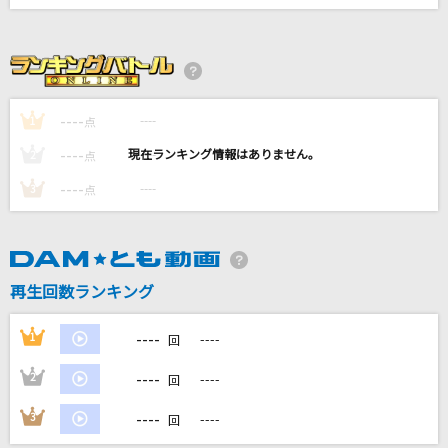
Route 246
乃木坂46
[生音]ジュリア
河村隆一
----
----
1
点
----
----
2
点
羽後の恋唄
----
----
3
点
長山洋子
拝啓、少年よ
Hump Back
再生回数ランキング
もっと見る
----
1
----
回
DAMの新曲・ランキングなど
----
2
----
回
カラオケ最新情報をチェック！
----
3
----
回