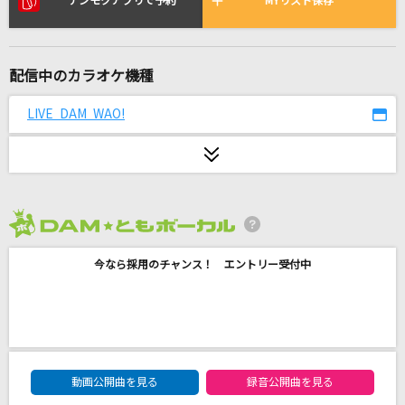
デンモクアプリで予約
MYリスト保存
lulu.
Mrs. GREEN APPLE
[生音]午夜の待ち合わせ
配信中のカラオケ機種
Hello Sleepwalkers
LIVE DAM WAO!
INNOCENCE
藍井エイル
青い珊瑚礁
2026年8月度
松田聖子
今なら採用のチャンス！ エントリー受付中
ビビデバ
星街すいせい
雨
DAM★ともボーカルエントリーランキング
Be my Girl
動画公開曲を見る
録音公開曲を見る