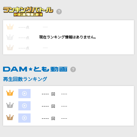
Sincerely
TRUE
----
----
1
[生音]変幻自在のマジカルスター(Animelo Sum
点
mer Live 2014-ONENESS-Ver.)
----
----
2
点
GRANRODEO
----
----
3
点
I LOVE...
Official髭男dism
再生回数ランキング
うやむや
SixTONES
----
1
----
回
もっと見る
----
2
----
回
----
3
----
回
DAMの新曲・ランキングなど
カラオケ最新情報をチェック！