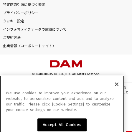
特定商取引法に基づく表示
プライバシーポリシー
クッキー設定
インフォマティブデータの取得について
ご契約方法
企業情報（コーポレートサイト）
© DAIICHIKOSHO CO.,LTD. All Rights Reserved.
このサイトに掲載されている一切の文章・画像・写真・動画・音声等を、手段や形態
を問わず、著作権法の定める範囲を超えて無断で複製、転載、ファイル化などすること
We use cookies to improve your experience on our
を禁じます。
website, to personalize content and ads and to analyze
our traffic. Please click [Cookie Settings] to customize
楽曲及びコンテンツは、機種によりご利用いただけない場合があります。
your cookie settings on our website.
楽曲及びコンテンツの配信日、配信内容が変更になる場合があります。
楽曲によりMYリスト保存ができない場合があります。
Accept All Cookies
JASRAC許諾番号
6602250213Y31015 6602250112Y38026 6602250240Y31015