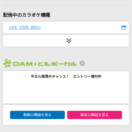
哀しみ本線日本海
森昌子
配信中のカラオケ機種
[生音]ツキミソウ
LIVE DAM WAO!
Novelbright
群像夏
パン野実々美
2026年8月度
感情御中 -WANT U LUV IT-
今なら採用のチャンス！ エントリー受付中
Reol
TOWA ～永久に風に乗る～
倉木麻衣
DAM★ともボーカルエントリーランキング
プラトー
動画公開曲を見る
録音公開曲を見る
サカナクション