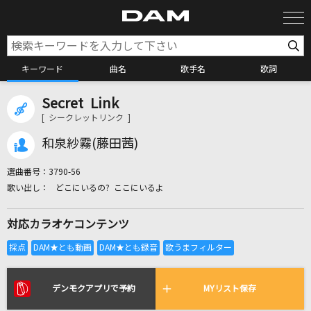
キーワード
曲名
歌手名
歌詞
Secret Link
カラオケ検索
[ シークレットリンク ]
和泉紗霧(藤田茜)
カラオケ店舗検索
選曲番号：
3790-56
どこにいるの? ここにいるよ
カラオケリクエスト
対応カラオケコンテンツ
全国りれき
リアルタイムで歌われている曲の一覧
デンモクアプリで予約
MYリスト保存