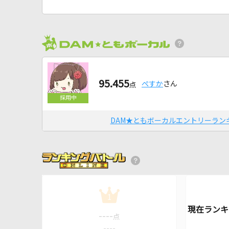
95.455
ぺすか
さん
点
DAM★ともボーカルエントリーラン
1
----
点
----