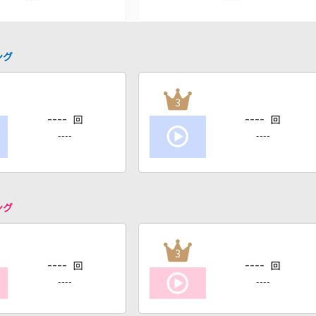
ング
3
----
----
回
回
----
----
ング
3
----
----
回
回
----
----