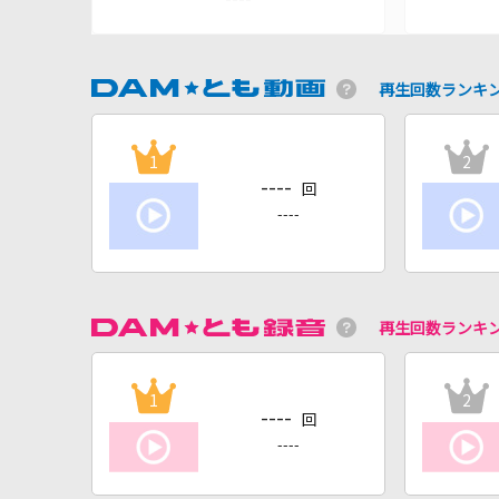
再生回数ランキ
1
2
----
回
----
再生回数ランキ
1
2
----
回
----