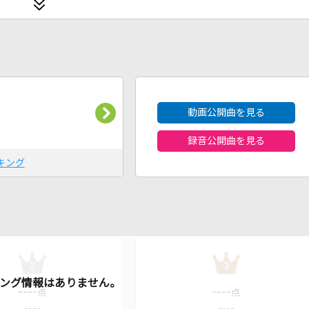
2026年8月度
動画公開曲を見る
録音公開曲を見る
キング
2
3
----
----
点
点
----
----