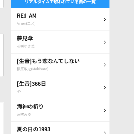
リアルタイムで歌われている曲の一覧
RE:I AM
Aimer(エメ)
夢見傘
花咲ゆき美
[生音]もう恋なんてしない
槇原敬之(Makihara)
[生音]366日
HY
海神の祈り
津吹みゆ
夏の日の1993