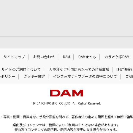
サイトマップ
お問い合わせ
DAM
DAM★とも
カラオケ＠DAM
サイトのご利用について
カラオケご利用にあたっての注意事項
利用規約
ーポリシー
クッキー設定
インフォマティブデータの取得について
ご契
© DAIICHIKOSHO CO.,LTD. All Rights Reserved.
・写真・動画・音声等を、手段や形態を問わず、著作権法の定める範囲を超えて無断で複
楽曲及びコンテンツは、機種によりご利用いただけない場合があります。
楽曲及びコンテンツの配信日、配信内容が変更になる場合があります。