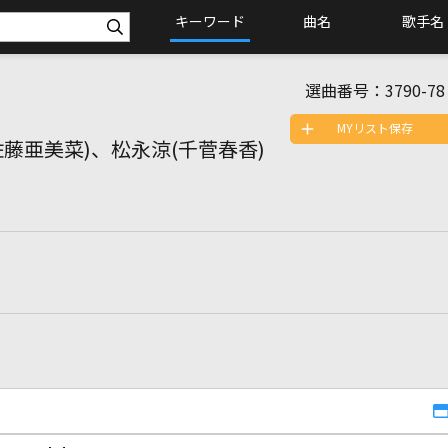
キーワード
曲名
歌手名
選曲番号：
3790-78
MYリスト保存
佐藤亜美菜)、松永涼(千菅春香)