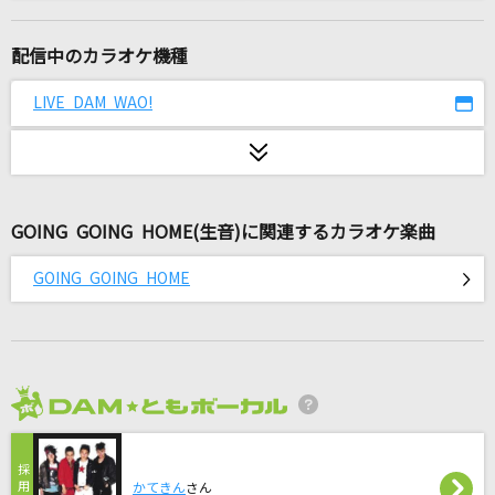
にじのむこうに
速水けんたろう・茂森あゆみ
配信中のカラオケ機種
All LOVE
LIVE DAM WAO!
三代目 J SOUL BROTHERS from EXILE TRIBE
unravel
TK from 凛として時雨
GOING GOING HOME(生音)に関連するカラオケ楽曲
脱法ロック
GOING GOING HOME
Neru feat.鏡音レン
奏(かなで)
スキマスイッチ
2026年8月度
ワールドイズマイン
supercell feat.初音ミク
かてきん
さん