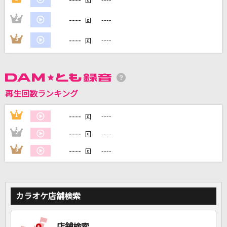
回
----
2
----
回
DAMに会員登録・ログインして
カラオケをもっと楽しもう！
----
3
----
回
再生回数ランキング
自宅でカラオケ歌い放題！
家族や友達と一緒に！練習にも！
----
1
----
回
----
2
----
回
----
3
----
回
カラオケ店舗検索
店舗検索