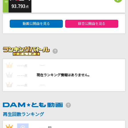
そっくりさん
93.793
点
ファントムシータ
DAM★ともボーカルエントリーランキング
動画公開曲を見る
録音公開曲を見る
[生音]白い海峡
大月みやこ
正しくなれない
ずっと真夜中でいいのに。
----
----
1
点
[生音]NAO
----
----
2
点
HY
----
----
3
点
もっと見る
DAMの新曲・ランキングなど
カラオケ最新情報をチェック！
再生回数ランキング
----
1
----