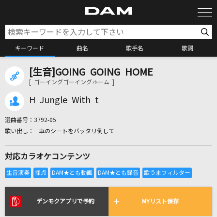
キーワード
曲名
歌手名
歌詞
[生音]GOING GOING HOME
カラオケ検索
[ ゴーイングゴーイングホーム ]
H Jungle With t
カラオケ店舗検索
選曲番号：
3792-05
車のシートをバッタリ倒して
カラオケリクエスト
対応カラオケコンテンツ
全国りれき
リアルタイムで歌われている曲の一覧
デンモクアプリで予約
MYリスト保存