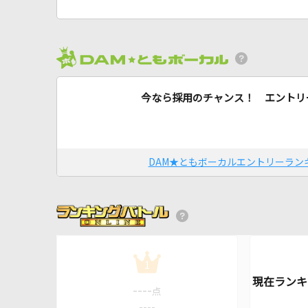
今なら採用のチャンス！ エントリ
DAM★ともボーカルエントリーラン
1
----
点
----