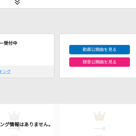
2026年8月度
ー受付中
動画公開曲を見る
録音公開曲を見る
キング
2
3
----
----
点
点
----
----