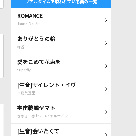
リアルタイムで歌われている曲の一覧
ROMANCE
Janne Da Arc
ありがとうの輪
絢香
愛をこめて花束を
Superfly
[生音]サイレント・イヴ
辛島美登里
宇宙戦艦ヤマト
ささきいさお・ロイヤルナイツ
[生音]会いたくて