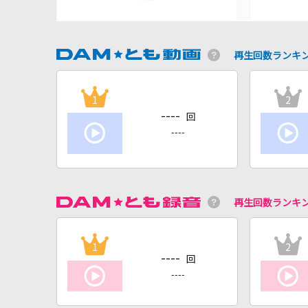
再生回数ランキ
1
2
----
回
----
再生回数ランキ
1
2
----
回
----