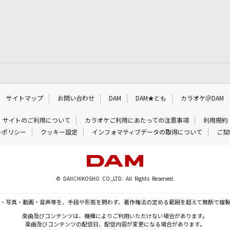
サイトマップ
お問い合わせ
DAM
DAM★とも
カラオケ＠DAM
サイトのご利用について
カラオケご利用にあたっての注意事項
利用規約
ーポリシー
クッキー設定
インフォマティブデータの取得について
ご契
© DAIICHIKOSHO CO.,LTD. All Rights Reserved.
・写真・動画・音声等を、手段や形態を問わず、著作権法の定める範囲を超えて無断で複
楽曲及びコンテンツは、機種によりご利用いただけない場合があります。
楽曲及びコンテンツの配信日、配信内容が変更になる場合があります。