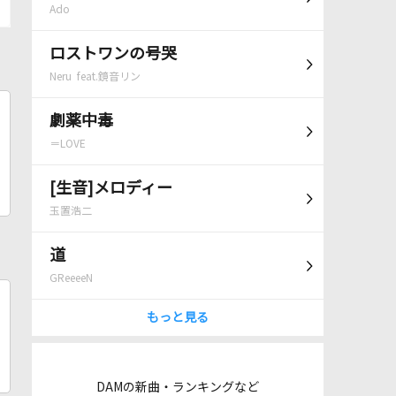
Ado
ロストワンの号哭
Neru feat.鏡音リン
劇薬中毒
＝LOVE
[生音]メロディー
玉置浩二
道
GReeeeN
もっと見る
DAMの新曲・ランキングなど