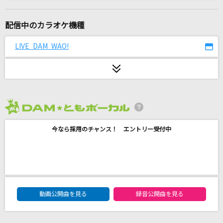
雨あがりの夜空に
RCサクセション
配信中のカラオケ機種
ダーリン
LIVE DAM WAO!
Mrs. GREEN APPLE
[生音]それを愛と呼ぶなら
Uru
2026年8月度
Snow halation
今なら採用のチャンス！ エントリー受付中
μ's
ラストノートしか知らない
＝LOVE
DAM★ともボーカルエントリーランキング
ライラック
動画公開曲を見る
録音公開曲を見る
Mrs. GREEN APPLE