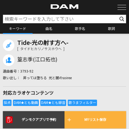
キーワード
曲名
歌手名
歌詞
Tide-光の射す方へ-
カラオケ検索
[ タイドヒカリノサスホウヘ ]
篁志季(江口拓也)
カラオケ店舗検索
選曲番号：
3793-92
昇っては堕ちる 光と闇のsoiree
カラオケリクエスト
対応カラオケコンテンツ
全国りれき
リアルタイムで歌われている曲の一覧
デンモクアプリで予約
MYリスト保存