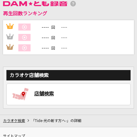
再生回数ランキング
DAMに会員登録・ログインして
カラオケをもっと楽しもう！
----
1
----
回
----
2
----
回
----
3
----
回
自宅でカラオケ歌い放題！
家族や友達と一緒に！練習にも！
カラオケ店舗検索
店舗検索
カラオケ検索
「Tide-光の射す方へ-」の詳細
サイトマップ