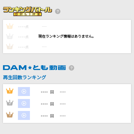
はじまりの場所
ロードオブメジャー
----
----
1
青い春
点
SUPER BEAVER
----
----
2
点
----
----
3
点
divine intervention
fhana
邪魔
再生回数ランキング
syudou
----
1
----
回
もっと見る
----
2
----
回
DAMの新曲・ランキングなど
----
3
----
回
カラオケ最新情報をチェック！