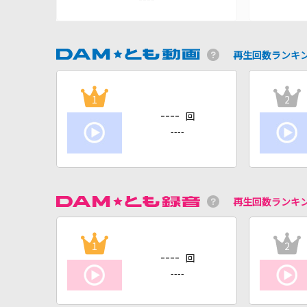
再生回数ランキ
1
2
----
回
----
再生回数ランキ
1
2
----
回
----