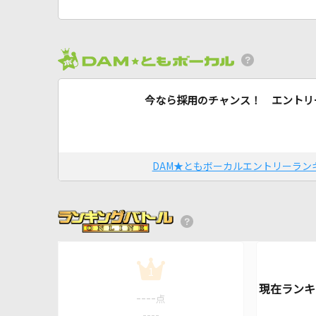
今なら採用のチャンス！ エントリ
DAM★ともボーカルエントリーラン
1
----
点
----