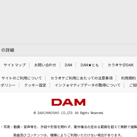
」の詳細
サイトマップ
お問い合わせ
DAM
DAM★とも
カラオケ＠DAM
サイトのご利用について
カラオケご利用にあたっての注意事項
利用規約
ーポリシー
クッキー設定
インフォマティブデータの取得について
ご契
© DAIICHIKOSHO CO.,LTD. All Rights Reserved.
・写真・動画・音声等を、手段や形態を問わず、著作権法の定める範囲を超えて無断で複
楽曲及びコンテンツは、機種によりご利用いただけない場合があります。