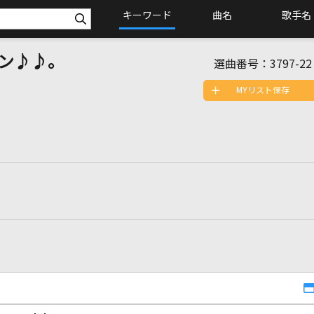
キーワード
曲名
歌手名
ン♪♪。
選曲番号：
3797-22
MYリスト保存