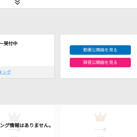
2026年8月度
ー受付中
動画公開曲を見る
録音公開曲を見る
キング
2
3
----
----
点
点
----
----