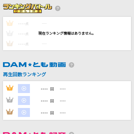
夏祭り
Whiteberry
----
----
1
点
片想い
----
----
2
点
miwa
----
----
3
点
アゲハ蝶
ポルノグラフィティ
[生音]バランス
再生回数ランキング
This is LAST
----
1
----
回
もっと見る
----
2
----
回
DAMの新曲・ランキングなど
----
3
----
回
カラオケ最新情報をチェック！