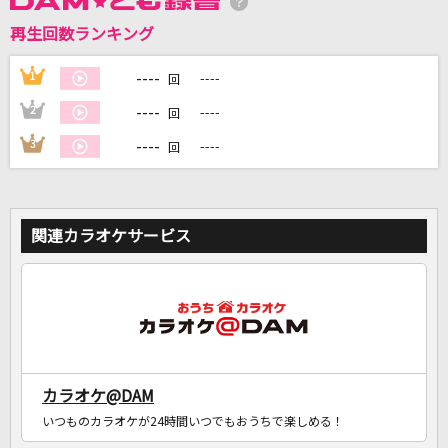
再生回数ランキング
DAMに会員登録・ログインして
カラオケをもっと楽しもう！
----
1
----
回
----
2
----
回
----
3
----
回
自宅でカラオケ歌い放題！
家族や友達と一緒に！練習にも！
関連カラオケサービス
カラオケ@DAM
いつものカラオケが24時間いつでもおうちで楽しめる！