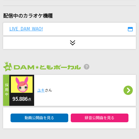
ノンフィクションズ
Da-iCE
配信中のカラオケ機種
夏の日の1993
LIVE DAM WAO!
class
やってこい!ダイスキ■
ララ&春菜(戸松遥&矢作紗友里)
2026年8月度
夜鷹
米津玄師
ユキ
さん
Melodic Storm
95.886
点
ストレイテナー
DAM★ともボーカルエントリーランキング
動画公開曲を見る
録音公開曲を見る
ふたりごと
RADWIMPS