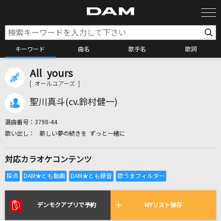
キーワード
曲名
歌手名
歌詞
All yours
カラオケ検索
[ オールユアーズ ]
聖川真斗(cv.鈴村健一)
カラオケ店舗検索
選曲番号：
3798-44
新しい夢の続きを ずっと一緒に
カラオケリクエスト
対応カラオケコンテンツ
全国りれき
リアルタイムで歌われている曲の一覧
デンモクアプリで予約
MYリスト保存