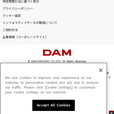
特定商取引法に基づく表示
プライバシーポリシー
クッキー設定
インフォマティブデータの取得について
ご契約方法
企業情報（コーポレートサイト）
© DAIICHIKOSHO CO.,LTD. All Rights Reserved.
このサイトに掲載されている一切の文章・画像・写真・動画・音声等を、手段や形態
を問わず、著作権法の定める範囲を超えて無断で複製、転載、ファイル化などすること
We use cookies to improve your experience on our
を禁じます。
website, to personalize content and ads and to analyze
our traffic. Please click [Cookie Settings] to customize
楽曲及びコンテンツは、機種によりご利用いただけない場合があります。
your cookie settings on our website.
楽曲及びコンテンツの配信日、配信内容が変更になる場合があります。
楽曲によりMYリスト保存ができない場合があります。
Accept All Cookies
JASRAC許諾番号
6602250213Y31015 6602250112Y38026 6602250240Y31015
6602250241Y45122