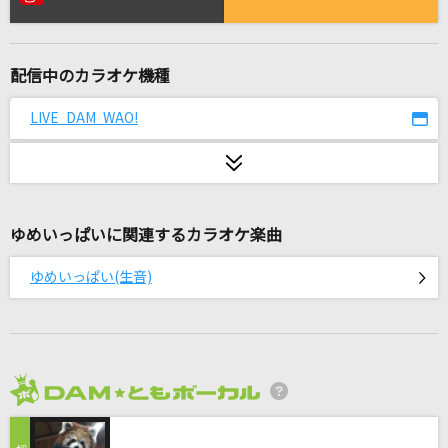
真・運命
M!LK (曽野舜太・山中柔太朗)
配信中のカラオケ機種
アルバ
FOMARE
LIVE DAM WAO!
[生音]ひと夏の経験
山口百恵
ゆめいっぱいに関連するカラオケ楽曲
朧
市川由紀乃
ゆめいっぱい(生音)
君ばかり
乃木坂46
メーベル
2026年8月度
バルーン