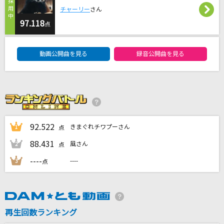
フェイキング・オブ・コメディ(feat. v_flower)
チャーリー
さん
jon-YAKITORY
97.118
点
DAM★ともボーカルエントリーランキング
Pretender
動画公開曲を見る
録音公開曲を見る
Official髭男dism
GHOST
星街すいせい
[生音]明日晴れるかな
92.522
きまぐれチワプーさん
1
点
桑田佳祐
88.431
風さん
2
点
もっと見る
----
----
3
点
DAMの新曲・ランキングなど
カラオケ最新情報をチェック！
再生回数ランキング