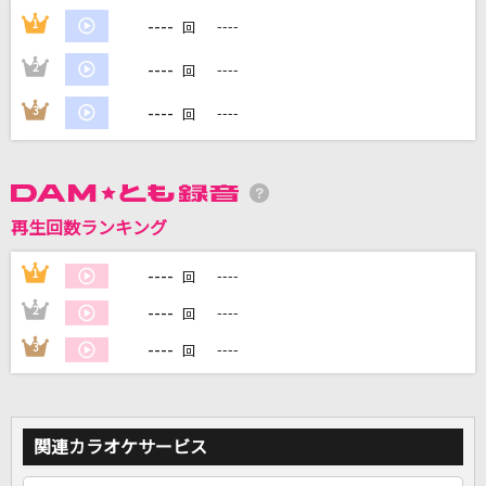
----
1
----
回
DAMに会員登録・ログインして
----
2
----
回
カラオケをもっと楽しもう！
----
3
----
回
自宅でカラオケ歌い放題！
家族や友達と一緒に！練習にも！
再生回数ランキング
----
1
----
回
----
2
----
回
----
3
----
回
関連カラオケサービス