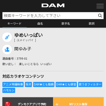
キーワード
曲名
歌手名
歌詞
ゆめいっぱい
カラオケ検索
[ ユメイッパイ ]
関ゆみ子
カラオケ店舗検索
選曲番号：
3799-01
楽しいことなら いっぱい
カラオケリクエスト
対応カラオケコンテンツ
全国りれき
リアルタイムで歌われている曲の一覧
デンモクアプリで予約
MYリスト保存