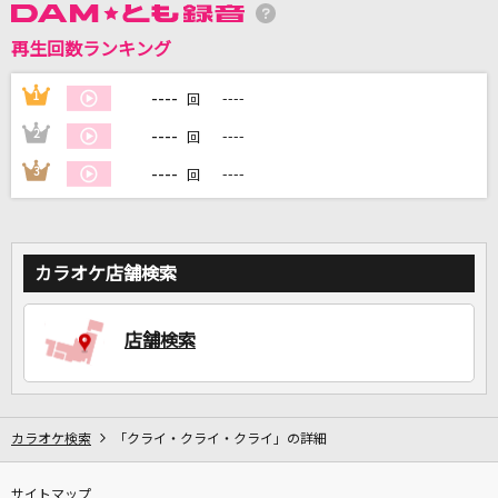
再生回数ランキング
DAMに会員登録・ログインして
カラオケをもっと楽しもう！
----
1
----
回
----
2
----
回
----
3
----
回
自宅でカラオケ歌い放題！
家族や友達と一緒に！練習にも！
カラオケ店舗検索
店舗検索
カラオケ検索
「クライ・クライ・クライ」の詳細
サイトマップ