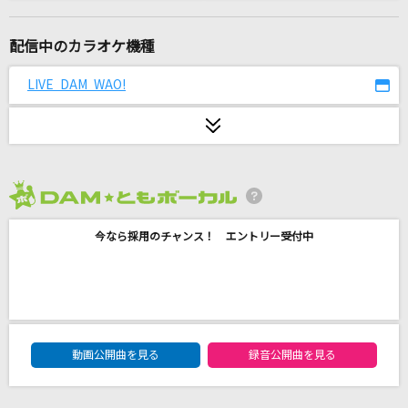
一体いつから
初星学園
配信中のカラオケ機種
ネバーフィクション
LIVE DAM WAO!
Kanaria
ファタール
GEMN
2026年8月度
灰色と青(+菅田将暉)
今なら採用のチャンス！ エントリー受付中
米津玄師
恋の花
安倍なつみ
DAM★ともボーカルエントリーランキング
ヌナ
動画公開曲を見る
録音公開曲を見る
パク・ジュニョン