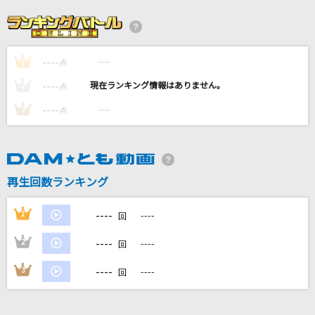
Golden [ゴールデン]
HUNTR/X
----
----
1
魂のルフラン
点
高橋洋子
----
----
2
点
----
----
3
点
夜に駆ける
YOASOBI
[生音]ドライフラワー
再生回数ランキング
優里
----
1
----
回
もっと見る
----
2
----
回
DAMの新曲・ランキングなど
----
3
----
回
カラオケ最新情報をチェック！