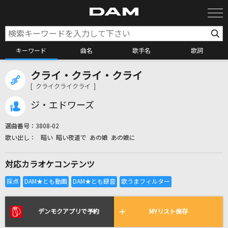
キーワード
曲名
歌手名
歌詞
クライ・クライ・クライ
カラオケ検索
[ クライクライクライ ]
ジ・エドワーズ
カラオケ店舗検索
選曲番号：
3808-02
暗い 暗い夜道で あの娘 あの娘に
カラオケリクエスト
対応カラオケコンテンツ
全国りれき
リアルタイムで歌われている曲の一覧
デンモクアプリで予約
MYリスト保存