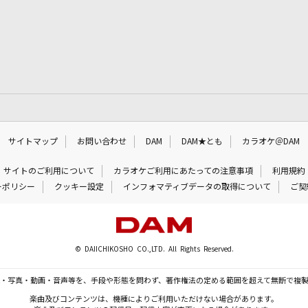
サイトマップ
お問い合わせ
DAM
DAM★とも
カラオケ＠DAM
サイトのご利用について
カラオケご利用にあたっての注意事項
利用規約
ーポリシー
クッキー設定
インフォマティブデータの取得について
ご契
© DAIICHIKOSHO CO.,LTD. All Rights Reserved.
・写真・動画・音声等を、手段や形態を問わず、著作権法の定める範囲を超えて無断で複
楽曲及びコンテンツは、機種によりご利用いただけない場合があります。