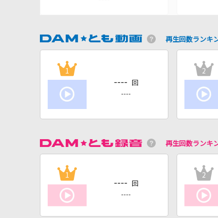
再生回数ランキ
1
2
----
回
----
再生回数ランキ
1
2
----
回
----