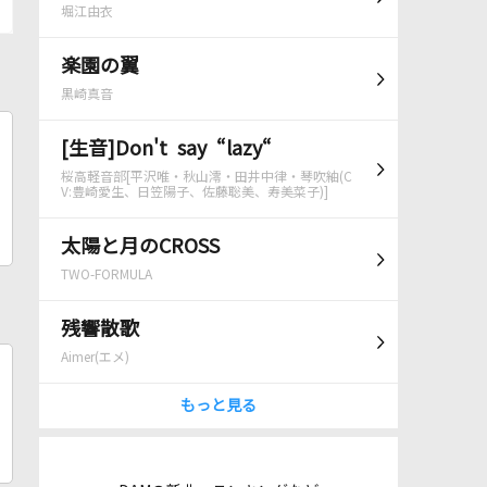
堀江由衣
楽園の翼
黒崎真音
[生音]Don't say “lazy“
桜高軽音部[平沢唯・秋山澪・田井中律・琴吹紬(C
V:豊崎愛生、日笠陽子、佐藤聡美、寿美菜子)]
太陽と月のCROSS
TWO-FORMULA
残響散歌
Aimer(エメ)
もっと見る