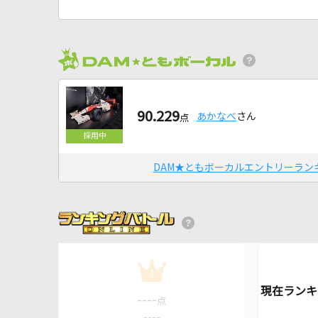
90.229
あかなべ
さん
点
DAM★ともボーカルエントリーラン
1
----
点
----