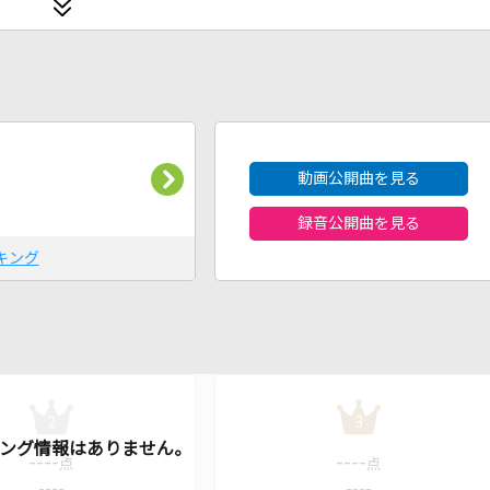
2026年8月度
動画公開曲を見る
録音公開曲を見る
キング
2
3
----
----
点
点
----
----