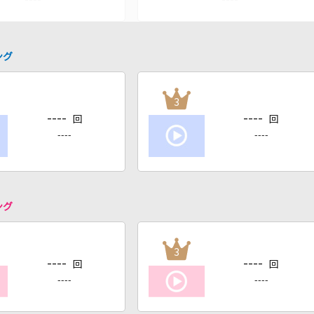
ング
3
----
----
回
回
----
----
ング
3
----
----
回
回
----
----