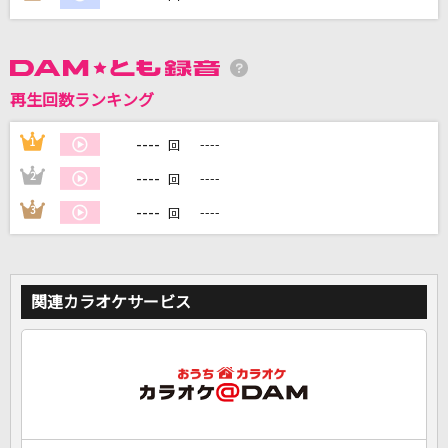
DAMに会員登録・ログインして
カラオケをもっと楽しもう！
再生回数ランキング
----
1
----
回
----
2
----
回
自宅でカラオケ歌い放題！
家族や友達と一緒に！練習にも！
----
3
----
回
関連カラオケサービス