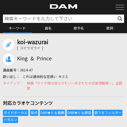
キーワード
曲名
歌手名
歌詞
koi-wazurai
カラオケ検索
[ コイワズライ ]
King & Prince
カラオケ店舗検索
選曲番号：
3814-47
これは運命的な恋煩い キミと
カラオケリクエスト
映画「かぐや様は告らせたい～天才たちの恋愛頭脳戦～」主題
歌
全国りれき
対応カラオケコンテンツ
リアルタイムで歌われている曲の一覧