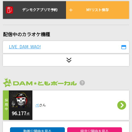
My Buddy
超特急
デンモクアプリで予約
MYリスト保存
君のせい
西野カナ
配信中のカラオケ機種
from the edge -アニメ映像 ver.-
LIVE DAM WAO!
FictionJunction feat. LiSA
ウタカタララバイ
Ado
2026年8月度
花束
back number
ぺ
さん
96.177
勿忘
点
Awesome City Club
DAM★ともボーカルエントリーランキング
動画公開曲を見る
録音公開曲を見る