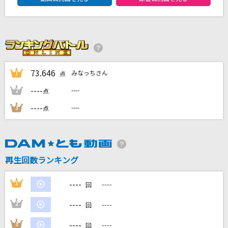
このまま君だけを奪い去りたい
DEEN
My Buddy
超特急
73.646
みなっちさん
1
点
セレナーデ
----
----
2
点
なとり
----
----
3
点
情熱の薔薇
THE BLUE HEARTS
もっと見る
再生回数ランキング
----
1
----
回
DAMの新曲・ランキングなど
カラオケ最新情報をチェック！
----
2
----
回
----
3
----
回