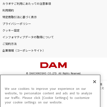
カラオケご利用にあたっての注意事項
利用規約
特定商取引法に基づく表示
プライバシーポリシー
クッキー設定
インフォマティブデータの取得について
ご契約方法
企業情報（コーポレートサイト）
© DAIICHIKOSHO CO.,LTD. All Rights Reserved.
このサイトに掲載されている一切の文章・画像・写真・動画・音声等を、手段や形態
を問わず、著作権法の定める範囲を超えて無断で複製、転載、ファイル化などすること
We use cookies to improve your experience on our
を禁じます。
website, to personalize content and ads and to analyze
our traffic. Please click [Cookie Settings] to customize
楽曲及びコンテンツは、機種によりご利用いただけない場合があります。
your cookie settings on our website.
楽曲及びコンテンツの配信日、配信内容が変更になる場合があります。
楽曲によりMYリスト保存ができない場合があります。