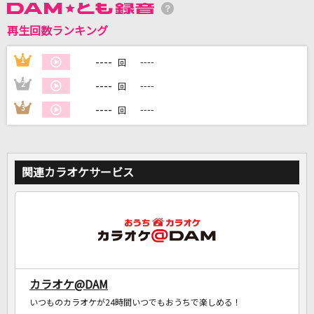
再生回数ランキング
DAMに会員登録・ログインして
カラオケをもっと楽しもう！
----
1
----
回
----
2
----
回
----
3
----
回
自宅でカラオケ歌い放題！
家族や友達と一緒に！練習にも！
関連カラオケサービス
カラオケ@DAM
いつものカラオケが24時間いつでもおうちで楽しめる！