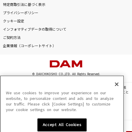
特定商取引法に基づく表示
プライバシーポリシー
クッキー設定
インフォマティブデータの取得について
ご契約方法
企業情報（コーポレートサイト）
© DAIICHIKOSHO CO.,LTD. All Rights Reserved.
このサイトに掲載されている一切の文章・画像・写真・動画・音声等を、手段や形態
を問わず、著作権法の定める範囲を超えて無断で複製、転載、ファイル化などすること
We use cookies to improve your experience on our
を禁じます。
website, to personalize content and ads and to analyze
our traffic. Please click [Cookie Settings] to customize
楽曲及びコンテンツは、機種によりご利用いただけない場合があります。
your cookie settings on our website.
楽曲及びコンテンツの配信日、配信内容が変更になる場合があります。
楽曲によりMYリスト保存ができない場合があります。
Accept All Cookies
JASRAC許諾番号
6602250213Y31015 6602250112Y38026 6602250240Y31015