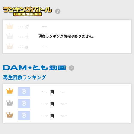
[生音]天城越え
石川さゆり
----
----
1
アイリス
点
藍井エイル
----
----
2
点
----
----
3
点
Real Face
KAT-TUN
[生音]ドライフラワー
再生回数ランキング
優里
----
1
----
回
もっと見る
----
2
----
回
DAMの新曲・ランキングなど
----
3
----
回
カラオケ最新情報をチェック！