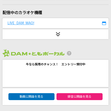
[生音]HANABI
Mr.Children
配信中のカラオケ機種
[生音]SISTER
LIVE DAM WAO!
back number
ミスター・ブルースカイ
マカロニえんぴつ
2026年8月度
I wonder
今なら採用のチャンス！ エントリー受付中
Da-iCE
unravel
TK from 凛として時雨
DAM★ともボーカルエントリーランキング
後ろ姿
動画公開曲を見る
録音公開曲を見る
柴田淳