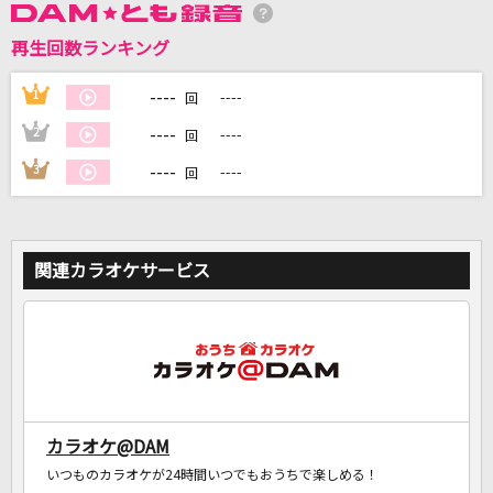
再生回数ランキング
DAMに会員登録・ログインして
カラオケをもっと楽しもう！
----
1
----
回
----
2
----
回
----
3
----
回
自宅でカラオケ歌い放題！
家族や友達と一緒に！練習にも！
関連カラオケサービス
カラオケ@DAM
いつものカラオケが24時間いつでもおうちで楽しめる！