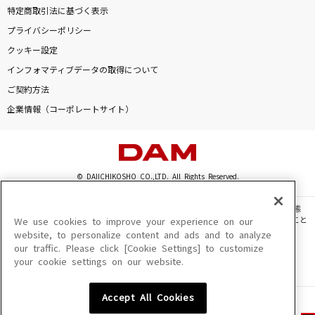
特定商取引法に基づく表示
プライバシーポリシー
クッキー設定
インフォマティブデータの取得について
ご契約方法
企業情報（コーポレートサイト）
© DAIICHIKOSHO CO.,LTD. All Rights Reserved.
このサイトに掲載されている一切の文章・画像・写真・動画・音声等を、手段や形態
を問わず、著作権法の定める範囲を超えて無断で複製、転載、ファイル化などすること
We use cookies to improve your experience on our
を禁じます。
website, to personalize content and ads and to analyze
our traffic. Please click [Cookie Settings] to customize
楽曲及びコンテンツは、機種によりご利用いただけない場合があります。
your cookie settings on our website.
楽曲及びコンテンツの配信日、配信内容が変更になる場合があります。
楽曲によりMYリスト保存ができない場合があります。
Accept All Cookies
JASRAC許諾番号
6602250213Y31015 6602250112Y38026 6602250240Y31015