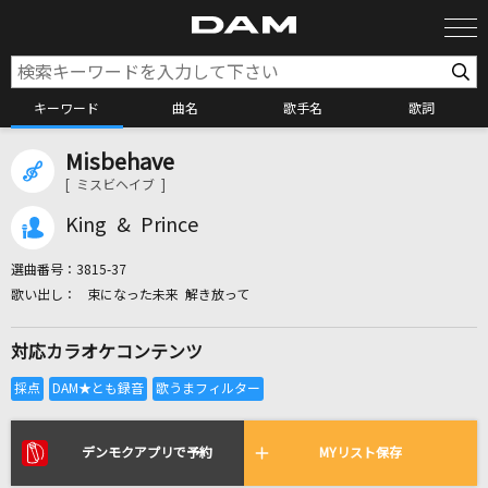
キーワード
曲名
歌手名
歌詞
Misbehave
カラオケ検索
[ ミスビヘイブ ]
King & Prince
カラオケ店舗検索
選曲番号：
3815-37
束になった未来 解き放って
カラオケリクエスト
対応カラオケコンテンツ
全国りれき
リアルタイムで歌われている曲の一覧
デンモクアプリで予約
MYリスト保存