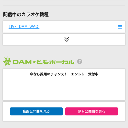
[生音]きよしこの夜(聖夜)
クリスマスソング
配信中のカラオケ機種
truth
LIVE DAM WAO!
嵐(アラシ)
花火大会
ACE COLLECTION
2026年8月度
アイネクライネ
今なら採用のチャンス！ エントリー受付中
米津玄師
アンノウン・マザーグース
wowaka
DAM★ともボーカルエントリーランキング
怪獣の花唄
動画公開曲を見る
録音公開曲を見る
Vaundy