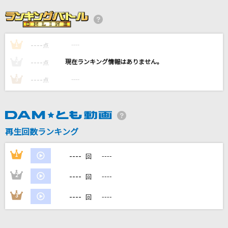
[生音]あなたのブルース
矢吹健
----
----
1
時の流れに身をまかせ
点
テレサ・テン
----
----
2
点
----
----
3
点
[生音]あばよ
研ナオコ
ラストバージン
再生回数ランキング
RADWIMPS
----
1
----
回
もっと見る
----
2
----
回
DAMの新曲・ランキングなど
----
3
----
回
カラオケ最新情報をチェック！