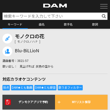
キーワード
曲名
歌手名
歌詞
モノクロの花
カラオケ検索
[ モノクロノハナ ]
Blu-BiLLioN
カラオケ店舗検索
選曲番号：
3821-57
見上げれば 灰色の空から
カラオケリクエスト
対応カラオケコンテンツ
全国りれき
リアルタイムで歌われている曲の一覧
デンモクアプリで予約
MYリスト保存