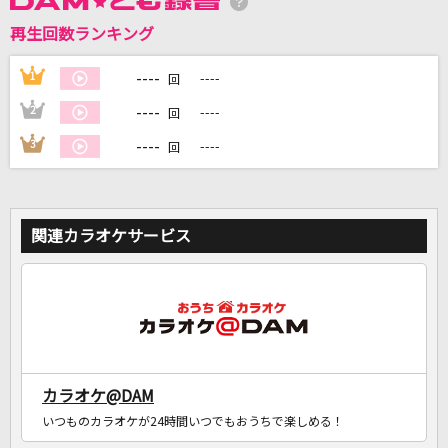
再生回数ランキング
DAMに会員登録・ログインして
カラオケをもっと楽しもう！
----
1
----
回
----
2
----
回
----
3
----
回
自宅でカラオケ歌い放題！
家族や友達と一緒に！練習にも！
関連カラオケサービス
カラオケ@DAM
いつものカラオケが24時間いつでもおうちで楽しめる！