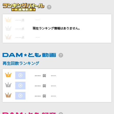
JAP
abingdon boys school
----
----
1
点
[生音]LOVE LOVE LOVE
----
----
2
点
DREAMS COME TRUE
----
----
3
点
[生音]最後の雨
中西保志
[生音]ドライフラワー
再生回数ランキング
優里
----
1
----
回
もっと見る
----
2
----
回
DAMの新曲・ランキングなど
----
3
----
回
カラオケ最新情報をチェック！