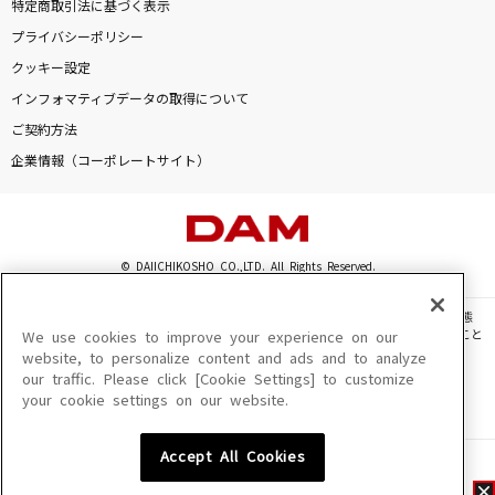
特定商取引法に基づく表示
プライバシーポリシー
クッキー設定
インフォマティブデータの取得について
ご契約方法
企業情報（コーポレートサイト）
© DAIICHIKOSHO CO.,LTD. All Rights Reserved.
このサイトに掲載されている一切の文章・画像・写真・動画・音声等を、手段や形態
を問わず、著作権法の定める範囲を超えて無断で複製、転載、ファイル化などすること
We use cookies to improve your experience on our
を禁じます。
website, to personalize content and ads and to analyze
our traffic. Please click [Cookie Settings] to customize
楽曲及びコンテンツは、機種によりご利用いただけない場合があります。
your cookie settings on our website.
楽曲及びコンテンツの配信日、配信内容が変更になる場合があります。
楽曲によりMYリスト保存ができない場合があります。
Accept All Cookies
JASRAC許諾番号
6602250213Y31015 6602250112Y38026 6602250240Y31015
6602250241Y45122