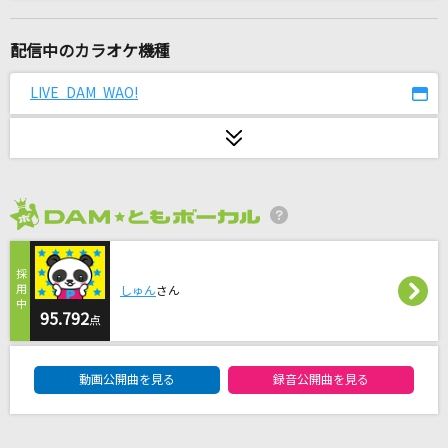
if
西野カナ
配信中のカラオケ機種
[生音]君はロックを聴かない
LIVE DAM WAO!
あいみょん
みかんハート
C&K
2026年8月度
[良音]ちっぽけな勇気
FUNKY MONKEY BABYS
しゅん
さん
私、アイドル宣言
95.792
点
CHiCO with HoneyWorks
DAM★ともボーカルエントリーランキング
動画公開曲を見る
録音公開曲を見る
愛をありがとう
Misia