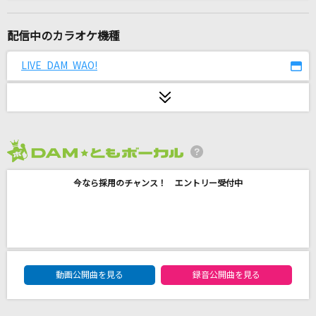
劇薬中毒
＝LOVE
配信中のカラオケ機種
サヨナラの意味
LIVE DAM WAO!
乃木坂46
[生音]つぐない
テレサ・テン
2026年8月度
雪の華
今なら採用のチャンス！ エントリー受付中
中島美嘉
[生音]初恋
村下孝蔵
DAM★ともボーカルエントリーランキング
空も飛べるはず
動画公開曲を見る
録音公開曲を見る
スピッツ