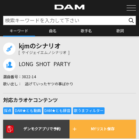
キーワード
曲名
歌手名
歌詞
kjmのシナリオ
カラオケ検索
[ ケイジェイエムノシナリオ ]
LONG SHOT PARTY
カラオケ店舗検索
選曲番号：
3822-14
逃げていったヤツの事ばかり
カラオケリクエスト
対応カラオケコンテンツ
全国りれき
リアルタイムで歌われている曲の一覧
デンモクアプリで予約
MYリスト保存