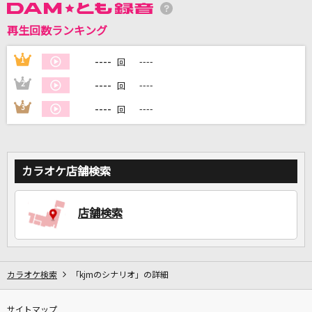
再生回数ランキング
DAMに会員登録・ログインして
カラオケをもっと楽しもう！
----
1
----
回
----
2
----
回
----
3
----
回
自宅でカラオケ歌い放題！
家族や友達と一緒に！練習にも！
カラオケ店舗検索
店舗検索
カラオケ検索
「kjmのシナリオ」の詳細
サイトマップ