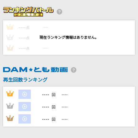
ANTENNA
Mrs. GREEN APPLE
----
----
1
[生音]いつまでも変わらぬ愛を
点
織田哲郎
----
----
2
点
----
----
3
点
[生音]HANABI
Mr.Children
好きな人
再生回数ランキング
Kiroro
----
1
----
回
もっと見る
----
2
----
回
DAMの新曲・ランキングなど
----
3
----
回
カラオケ最新情報をチェック！