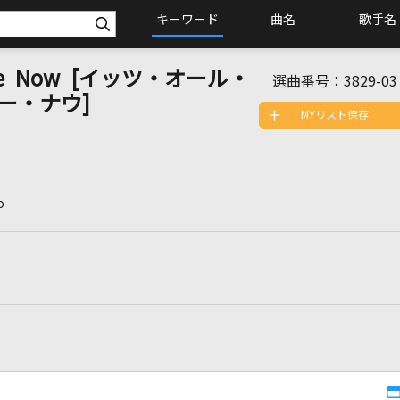
キーワード
曲名
歌手名
To Me Now [イッツ・オール・
選曲番号：
3829-03
ー・ナウ]
MYリスト保存
o