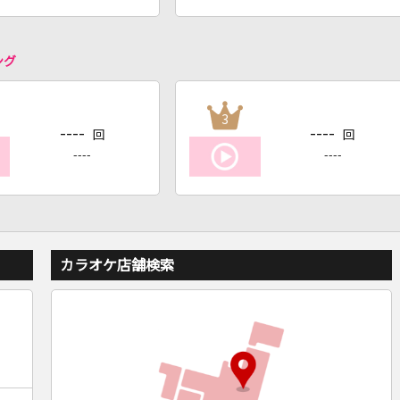
ング
3
----
----
回
回
----
----
カラオケ店舗検索