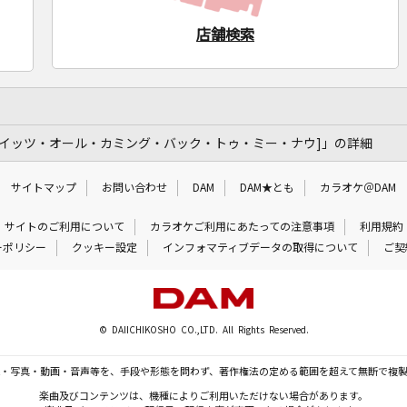
店舗検索
 Me Now [イッツ・オール・カミング・バック・トゥ・ミー・ナウ]」の詳細
サイトマップ
お問い合わせ
DAM
DAM★とも
カラオケ＠DAM
サイトのご利用について
カラオケご利用にあたっての注意事項
利用規約
ーポリシー
クッキー設定
インフォマティブデータの取得について
ご契
© DAIICHIKOSHO CO.,LTD. All Rights Reserved.
・写真・動画・音声等を、手段や形態を問わず、著作権法の定める範囲を超えて無断で複
楽曲及びコンテンツは、機種によりご利用いただけない場合があります。