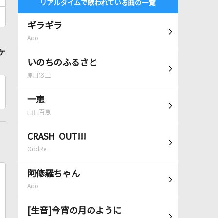
リアルタイムで歌われている曲の一覧
ギラギラ
Ado
ケ
いのちのふるさと
原田悠里
一恵
山口百恵
CRASH OUT!!!
OddRe:
阿修羅ちゃん
Ado
[生音]今宵の月のように