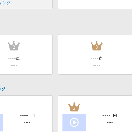
キング
2
3
----
----
点
点
----
----
ング
3
----
----
回
回
----
----