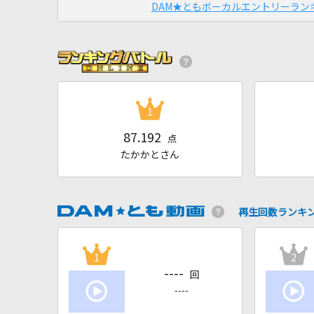
DAM★ともボーカルエントリーラン
1
87.192
点
たかかとさん
再生回数ランキ
1
2
----
回
----