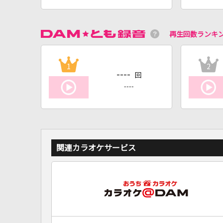
再生回数ランキ
1
2
----
回
----
関連カラオケサービス