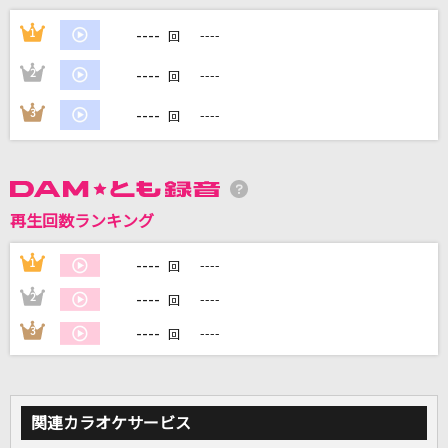
[生音]青春コンプレックス
----
1
----
回
結束バンド
----
2
----
回
からくりピエロ
----
3
----
回
40mP feat.初音ミク
あの夏の花火
DREAMS COME TRUE
再生回数ランキング
[生音]Sign
----
1
----
回
Mr.Children
----
2
----
回
もっと見る
----
3
----
回
DAMの新曲・ランキングなど
カラオケ最新情報をチェック！
関連カラオケサービス