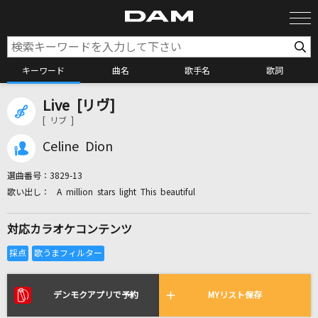
キーワード
曲名
歌手名
歌詞
Live [リヴ]
カラオケ検索
[ リブ ]
Celine Dion
カラオケ店舗検索
選曲番号：
3829-13
A million stars light This beautiful
カラオケリクエスト
対応カラオケコンテンツ
全国りれき
リアルタイムで歌われている曲の一覧
デンモクアプリで予約
MYリスト保存