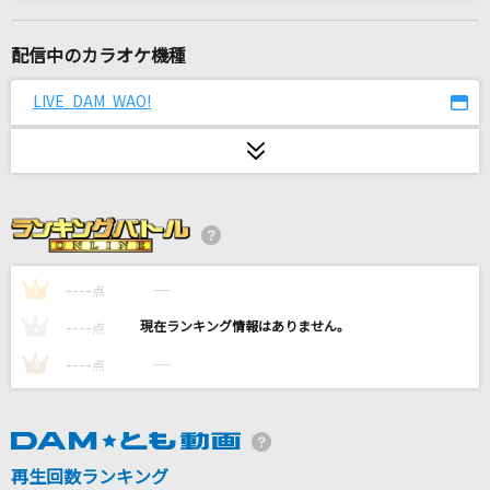
[生音]少年時代
井上陽水
配信中のカラオケ機種
大きな古時計
LIVE DAM WAO!
平井堅
[生音]抱いて…
松田聖子
綺麗事
星街すいせい
----
----
1
点
----
----
2
点
バニラ
----
----
3
点
きゃない
[生音]しるし
Mr.Children
再生回数ランキング