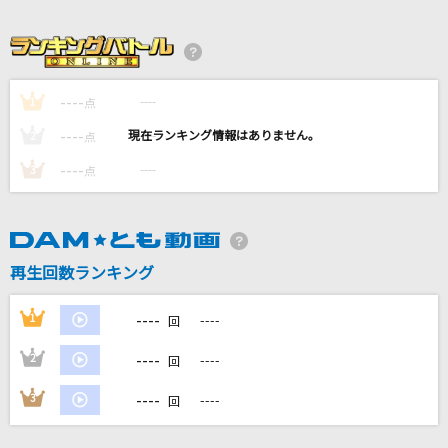
ハッピーミルフィーユ
初星学園
----
----
1
点
winter fall
----
----
2
点
L'Arc-en-Ciel
----
----
3
点
スパークル [original ver.]
RADWIMPS
[生音]絵空
再生回数ランキング
マルシィ
----
1
----
回
もっと見る
----
2
----
回
DAMの新曲・ランキングなど
----
3
----
回
カラオケ最新情報をチェック！