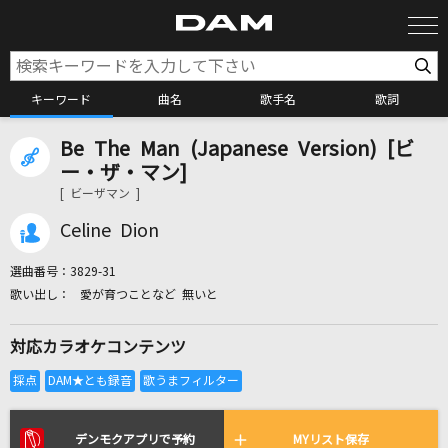
キーワード
曲名
歌手名
歌詞
Be The Man (Japanese Version) [ビ
カラオケ検索
ー・ザ・マン]
[ ビーザマン ]
カラオケ店舗検索
Celine Dion
選曲番号：
3829-31
カラオケリクエスト
愛が育つことなど 無いと
対応カラオケコンテンツ
全国りれき
リアルタイムで歌われている曲の一覧
デンモクアプリで予約
MYリスト保存