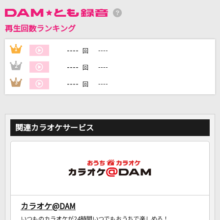
再生回数ランキング
DAMに会員登録・ログインして
カラオケをもっと楽しもう！
----
1
----
回
----
2
----
回
----
3
----
回
自宅でカラオケ歌い放題！
家族や友達と一緒に！練習にも！
関連カラオケサービス
カラオケ@DAM
いつものカラオケが24時間いつでもおうちで楽しめる！