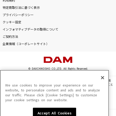
利用規約
特定商取引法に基づく表示
プライバシーポリシー
クッキー設定
インフォマティブデータの取得について
ご契約方法
企業情報（コーポレートサイト）
© DAIICHIKOSHO CO.,LTD. All Rights Reserved.
このサイトに掲載されている一切の文章・画像・写真・動画・音声等を、手段や形態
を問わず、著作権法の定める範囲を超えて無断で複製、転載、ファイル化などすること
We use cookies to improve your experience on our
を禁じます。
website, to personalize content and ads and to analyze
our traffic. Please click [Cookie Settings] to customize
楽曲及びコンテンツは、機種によりご利用いただけない場合があります。
your cookie settings on our website.
楽曲及びコンテンツの配信日、配信内容が変更になる場合があります。
楽曲によりMYリスト保存ができない場合があります。
Accept All Cookies
JASRAC許諾番号