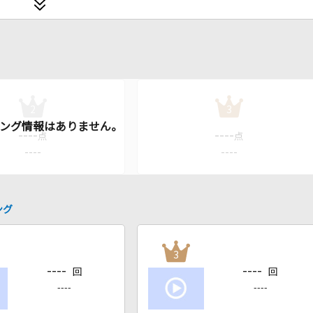
2
3
----
----
点
点
----
----
ング
3
----
----
回
回
----
----