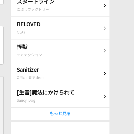
スタートライン
こぶしファクトリー
BELOVED
GLAY
怪獣
サカナクション
Sanitizer
Official髭男dism
[生音]魔法にかけられて
Saucy Dog
もっと見る