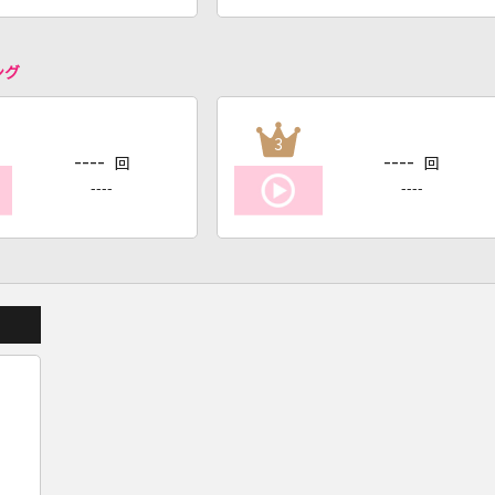
ング
3
----
----
回
回
----
----