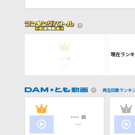
1
----
点
----
再生回数ランキ
1
2
----
回
----