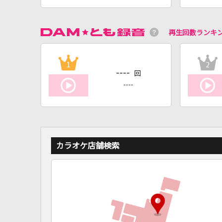
再生回数ランキ
1
2
----
回
----
カラオケ店舗検索