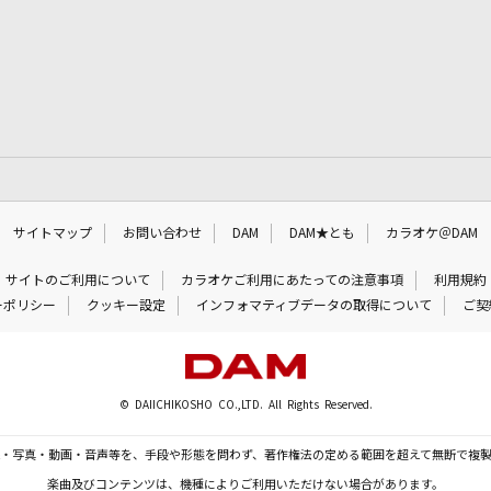
サイトマップ
お問い合わせ
DAM
DAM★とも
カラオケ＠DAM
サイトのご利用について
カラオケご利用にあたっての注意事項
利用規約
ーポリシー
クッキー設定
インフォマティブデータの取得について
ご契
© DAIICHIKOSHO CO.,LTD. All Rights Reserved.
・写真・動画・音声等を、手段や形態を問わず、著作権法の定める範囲を超えて無断で複
楽曲及びコンテンツは、機種によりご利用いただけない場合があります。