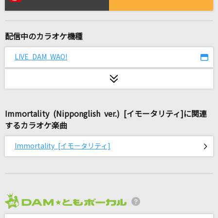
ライラック
Mrs. GREEN APPLE
配信中のカラオケ機種
マツケンサンバⅡ
松平健(KEN MATSUDAIRA)
LIVE DAM WAO!
歩いて帰ろう
斉藤和義
Immortality (Nipponglish ver.) [イモータリティ]に関連
[生音]Walking with you
するカラオケ楽曲
Novelbright
Immortality [イモータリティ]
LOVE PHANTOM(ビデオクリップバージョン)
B'z
ALONES
Aqua Timez
2026年8月度