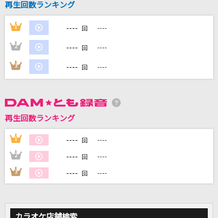
再生回数ランキング
----
1
----
DAMに会員登録・ログインして
回
カラオケをもっと楽しもう！
----
2
----
回
----
3
----
回
自宅でカラオケ歌い放題！
家族や友達と一緒に！練習にも！
再生回数ランキング
----
1
----
回
----
2
----
回
----
3
----
回
カラオケ店舗検索