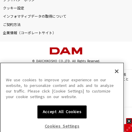
プライバシーポリシー
クッキー設定
インフォマティブデータの取得について
ご契約方法
企業情報（コーポレートサイト）
© DAIICHIKOSHO CO.,LTD. All Rights Reserved.
このサイトに掲載されている一切の文章・画像・写真・動画・音声等を、手段や形態
を問わず、著作権法の定める範囲を超えて無断で複製、転載、ファイル化などすること
We use cookies to improve your experience on our
を禁じます。
website, to personalize content and ads and to analyze
our traffic. Please click [Cookie Settings] to customize
楽曲及びコンテンツは、機種によりご利用いただけない場合があります。
your cookie settings on our website.
楽曲及びコンテンツの配信日、配信内容が変更になる場合があります。
楽曲によりMYリスト保存ができない場合があります。
Accept All Cookies
JASRAC許諾番号
6602250213Y31015 6602250112Y38026 6602250240Y31015
6602250241Y45122
Cookies Settings