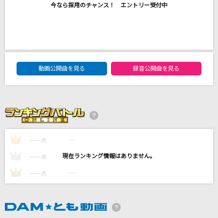
今なら採用のチャンス！ エントリー受付中
50%
Official髭男dism
栄光の架橋
ゆず
DAM★ともボーカルエントリーランキング
動画公開曲を見る
録音公開曲を見る
モニタリング
DECO*27
Brand New
Mrs. GREEN APPLE
----
----
1
点
もっと見る
----
----
2
点
----
----
3
点
DAMの新曲・ランキングなど
カラオケ最新情報をチェック！