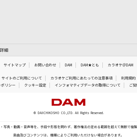
」の詳細
サイトマップ
お問い合わせ
DAM
DAM★とも
カラオケ＠DAM
サイトのご利用について
カラオケご利用にあたっての注意事項
利用規約
ーポリシー
クッキー設定
インフォマティブデータの取得について
ご契
© DAIICHIKOSHO CO.,LTD. All Rights Reserved.
・写真・動画・音声等を、手段や形態を問わず、著作権法の定める範囲を超えて無断で複
楽曲及びコンテンツは、機種によりご利用いただけない場合があります。