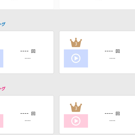
ング
3
----
----
回
回
----
----
ング
3
----
----
回
回
----
----