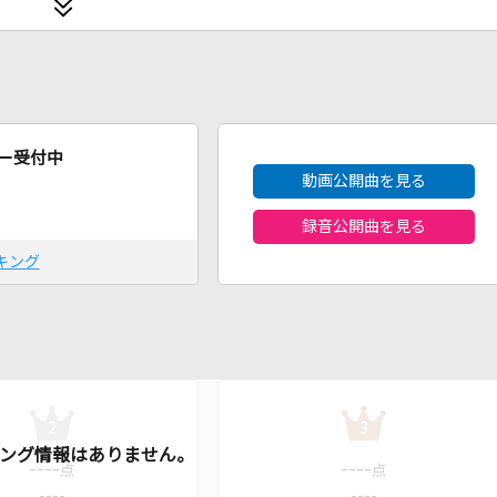
2026年8月度
ー受付中
動画公開曲を見る
録音公開曲を見る
キング
2
3
----
----
点
点
----
----