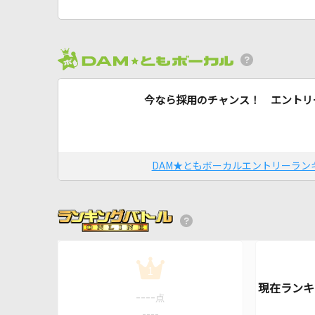
今なら採用のチャンス！ エントリ
DAM★ともボーカルエントリーラン
1
----
点
----