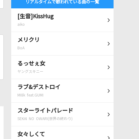
リアルタイムで歌われている曲の一覧
[生音]KissHug
aiko
メリクリ
BoA
るっせぇ女
ヤングスキニー
ラブ&デストロイ
MI8k feat.GUMI
スターライトパレード
SEKAI NO OWARI(世界の終わり)
女々しくて