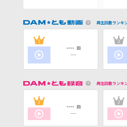
再生回数ランキ
1
2
----
回
----
再生回数ランキ
1
2
----
回
----