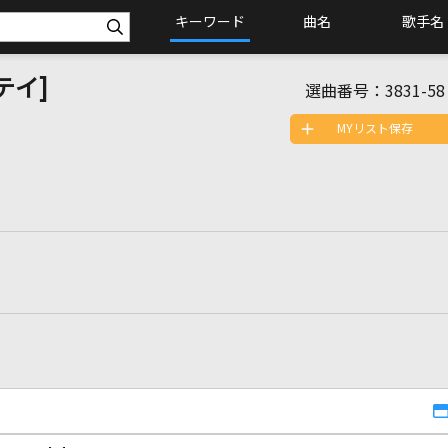
キーワード
曲名
歌手名
ステイ]
選曲番号：
3831-58
MYリスト保存