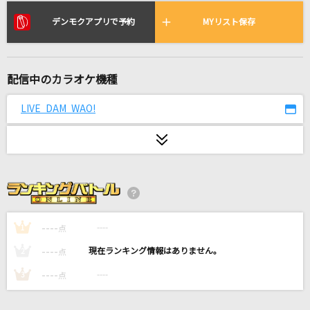
∞
デンモクアプリで予約
MYリスト保存
cosMo@暴走P feat.初音ミク
Monster
嵐(アラシ)
配信中のカラオケ機種
LIVE DAM WAO!
フォニイ feat.可不(KAFU)
ツミキ
[生音]SISTER
back number
愛心
----
----
1
点
川崎鷹也
----
----
2
点
CR詠ZY
----
----
3
点
梅とら