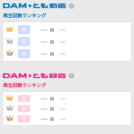
lulu.
Mrs. GREEN APPLE
再生回数ランキング
Runner
----
1
----
回
爆風スランプ(BAKUFU-SLUMP)
----
2
----
回
[生音]M
----
3
----
回
PRINCESS PRINCESS
Sparkling Daydream
ZAQ
再生回数ランキング
もっと見る
----
1
----
回
----
2
----
回
DAMの新曲・ランキングなど
カラオケ最新情報をチェック！
----
3
----
回