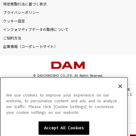
特定商取引法に基づく表示
プライバシーポリシー
クッキー設定
インフォマティブデータの取得について
ご契約方法
企業情報（コーポレートサイト）
© DAIICHIKOSHO CO.,LTD. All Rights Reserved.
このサイトに掲載されている一切の文章・画像・写真・動画・音声等を、手段や形態
を問わず、著作権法の定める範囲を超えて無断で複製、転載、ファイル化などすること
We use cookies to improve your experience on our
を禁じます。
website, to personalize content and ads and to analyze
our traffic. Please click [Cookie Settings] to customize
楽曲及びコンテンツは、機種によりご利用いただけない場合があります。
your cookie settings on our website.
楽曲及びコンテンツの配信日、配信内容が変更になる場合があります。
楽曲によりMYリスト保存ができない場合があります。
Accept All Cookies
JASRAC許諾番号
6602250213Y31015 6602250112Y38026 6602250240Y31015