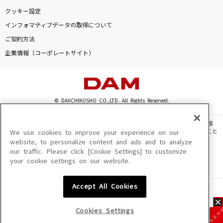
クッキー設定
インフォマティブデータの取得について
ご契約方法
企業情報（コーポレートサイト）
© DAIICHIKOSHO CO.,LTD. All Rights Reserved.
このサイトに掲載されている一切の文章・画像・写真・動画・音声等を、手段や形態
を問わず、著作権法の定める範囲を超えて無断で複製、転載、ファイル化などすること
We use cookies to improve your experience on our
を禁じます。
website, to personalize content and ads and to analyze
our traffic. Please click [Cookie Settings] to customize
楽曲及びコンテンツは、機種によりご利用いただけない場合があります。
your cookie settings on our website.
楽曲及びコンテンツの配信日、配信内容が変更になる場合があります。
楽曲によりMYリスト保存ができない場合があります。
Accept All Cookies
JASRAC許諾番号
6602250213Y31015 6602250112Y38026 6602250240Y31015
6602250241Y45122
Cookies Settings
NexTone許諾番号