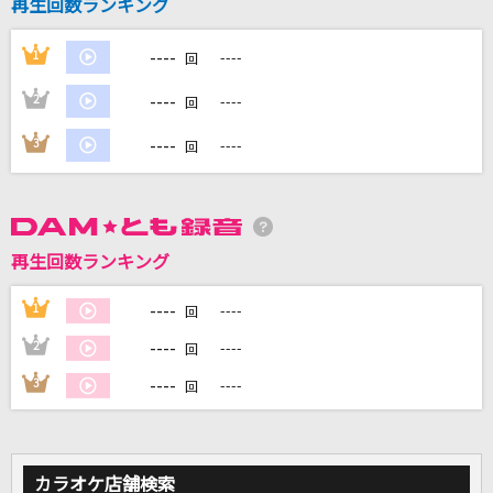
再生回数ランキング
Pale Blue(ビデオクリップバージョン)
米津玄師
----
1
----
回
[生音]春泥棒
----
2
----
回
ヨルシカ
----
3
----
回
[生音]エンパシー
ASIAN KUNG-FU GENERATION
再生回数ランキング
ロメオ(ビデオクリップバージョン)
LIP×LIP(勇次郎・愛蔵/CV:内山昂輝・島崎信長)
----
1
----
回
もっと見る
----
2
----
回
----
3
----
回
DAMの新曲・ランキングなど
カラオケ最新情報をチェック！
カラオケ店舗検索