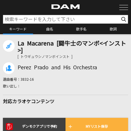
キーワード
曲名
歌手名
歌詞
La Macarena [闘牛士のマンボ<インスト
カラオケ検索
>]
[ トウギュウシノマンボインスト ]
カラオケ店舗検索
Perez Prado and His Orchestra
選曲番号：
3832-16
カラオケリクエスト
対応カラオケコンテンツ
全国りれき
リアルタイムで歌われている曲の一覧
デンモクアプリで予約
MYリスト保存