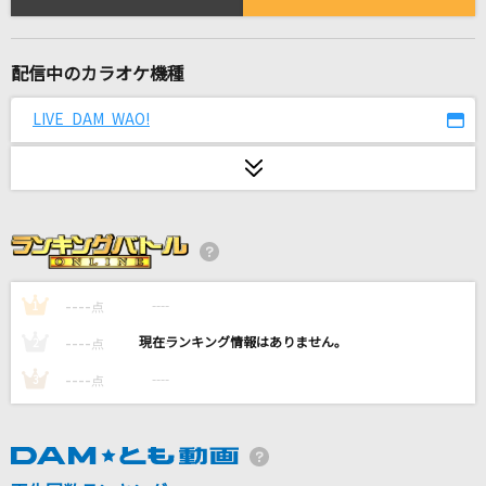
酔いどれ知らず
Kanaria
配信中のカラオケ機種
未来のミュージアム
LIVE DAM WAO!
Perfume
冥冥
Chevon
[生音]巡恋歌
長渕剛
----
----
1
点
[生音]チェックのワンピース
----
----
2
点
back number
----
----
3
点
unravel
TK from 凛として時雨