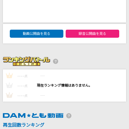
マルファンクション
まふまふ
アトラクトライト
DAM★ともボーカルエントリーランキング
動画公開曲を見る
録音公開曲を見る
*Luna
愛するように
MIMI
Unstoppable [アンストッパブル]
----
----
1
点
Sia
----
----
2
点
もっと見る
----
----
3
点
DAMの新曲・ランキングなど
カラオケ最新情報をチェック！
再生回数ランキング