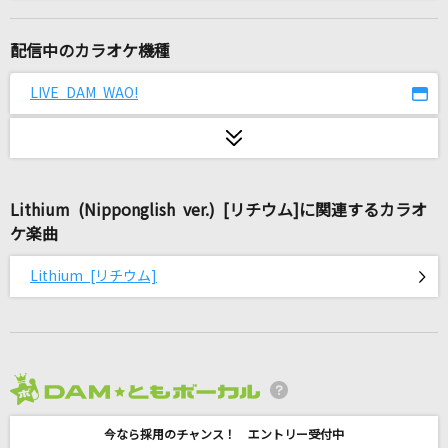
M
浜崎あゆみ
配信中のカラオケ機種
トゥモロー Tomorrow
LIVE DAM WAO!
アニー(ミュージカル アニー より)
[生音]夢をかなえてドラえもん
mao
Lithium (Nipponglish ver.) [リチウム]に関連するカラオ
ケ楽曲
[生音]Tomorrow never knows
Mr.Children
Lithium [リチウム]
未来コネクション
ЯeaL
[生音]ハルウタ
2026年8月度
いきものがかり
今なら採用のチャンス！ エントリー受付中