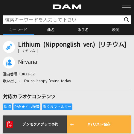
キーワード
曲名
歌手名
歌詞
Lithium (Nipponglish ver.) [リチウム]
カラオケ検索
[ リチウム ]
Nirvana
カラオケ店舗検索
選曲番号：
3833-32
I'm so happy 'cause today
カラオケリクエスト
対応カラオケコンテンツ
全国りれき
リアルタイムで歌われている曲の一覧
デンモクアプリで予約
MYリスト保存