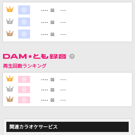
----
1
----
回
DAMに会員登録・ログインして
----
2
----
カラオケをもっと楽しもう！
回
----
3
----
回
自宅でカラオケ歌い放題！
家族や友達と一緒に！練習にも！
再生回数ランキング
----
1
----
回
----
2
----
回
----
3
----
回
関連カラオケサービス