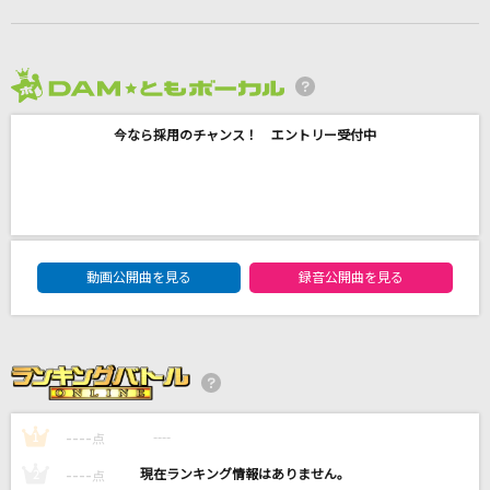
[生音]ドライフラワー
優里
2026年8月度
夜半の雨
神野美伽
今なら採用のチャンス！ エントリー受付中
好きすぎて滅！
M!LK
DAM★ともボーカルエントリーランキング
Angel
動画公開曲を見る
録音公開曲を見る
ちゃんみな
もっと見る
DAMの新曲・ランキングなど
カラオケ最新情報をチェック！
----
----
1
点
----
----
2
点