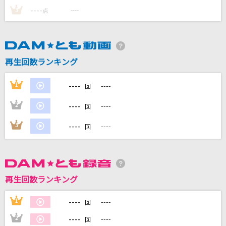
----
----
3
点
DAMに会員登録・ログインして
カラオケをもっと楽しもう！
再生回数ランキング
----
1
----
回
自宅でカラオケ歌い放題！
家族や友達と一緒に！練習にも！
----
2
----
回
----
3
----
回
再生回数ランキング
----
1
----
回
----
2
----
回