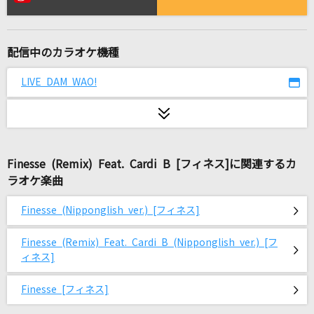
君に最後の口づけを
まじ娘
配信中のカラオケ機種
ダーリン
Mrs. GREEN APPLE
LIVE DAM WAO!
[生音]チャンピオン
ALICE(アリス)
Finesse (Remix) Feat. Cardi B [フィネス]に関連するカ
鱗(うろこ)
ラオケ楽曲
秦 基博
Finesse (Nipponglish ver.) [フィネス]
[生音]あゝ人生に涙あり
里見浩太朗・横内正
Finesse (Remix) Feat. Cardi B (Nipponglish ver.) [フ
ィネス]
1st Priority
Finesse [フィネス]
メロキュア(岡崎律子&日向めぐみ)