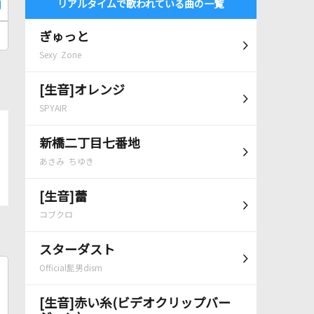
リアルタイムで歌われている曲の一覧
ぎゅっと
Sexy Zone
[生音]オレンジ
SPYAIR
新橋二丁目七番地
あさみ ちゆき
[生音]蕾
コブクロ
スターダスト
Official髭男dism
[生音]赤い糸(ビデオクリップバー