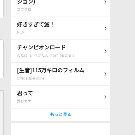
ジョン)
コブクロ
好きすぎて滅！
M!LK
チャンピオンロード
んだほ & ぺけたん from Fischer's
[生音]115万キロのフィルム
Official髭男dism
君って
西野カナ
もっと見る