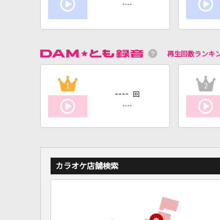
----
再生回数ランキ
1
2
----
回
----
カラオケ店舗検索