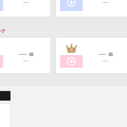
----
----
ング
3
----
----
回
回
----
----