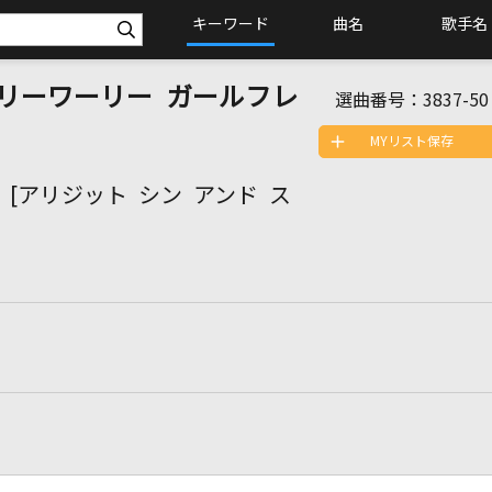
キーワード
曲名
歌手名
d [ディッリーワーリー ガールフレ
選曲番号：
3837-50
MYリスト保存
auhan [アリジット シン アンド ス