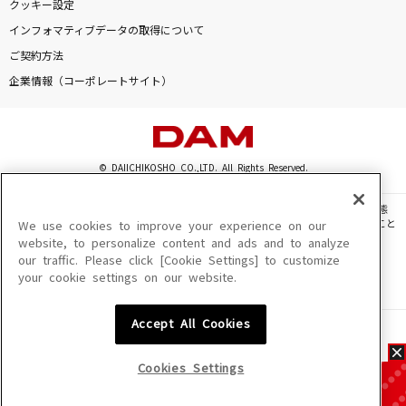
クッキー設定
インフォマティブデータの取得について
ご契約方法
企業情報（コーポレートサイト）
© DAIICHIKOSHO CO.,LTD. All Rights Reserved.
このサイトに掲載されている一切の文章・画像・写真・動画・音声等を、手段や形態
を問わず、著作権法の定める範囲を超えて無断で複製、転載、ファイル化などすること
We use cookies to improve your experience on our
を禁じます。
website, to personalize content and ads and to analyze
our traffic. Please click [Cookie Settings] to customize
楽曲及びコンテンツは、機種によりご利用いただけない場合があります。
your cookie settings on our website.
楽曲及びコンテンツの配信日、配信内容が変更になる場合があります。
楽曲によりMYリスト保存ができない場合があります。
Accept All Cookies
JASRAC許諾番号
6602250213Y31015 6602250112Y38026 6602250240Y31015
6602250241Y45122
Cookies Settings
NexTone許諾番号
ID000002945 ID000002947 ID000002937 ID000002938