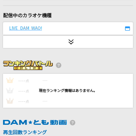
習志野市歌
習志野市歌
配信中のカラオケ機種
[生音]イミテイション・ゴールド
LIVE DAM WAO!
山口百恵
夜に駆ける
YOASOBI
踊り子
Vaundy
----
----
1
点
----
----
2
点
劣等上等
----
----
3
点
Giga feat.鏡音リン・レン
明日晴れるかな
桑田佳祐
再生回数ランキング