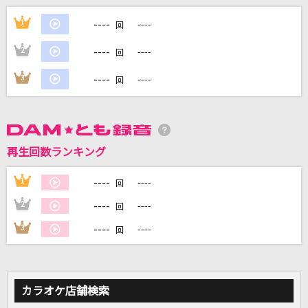
[生音]Tomorrow never knows
----
1
----
回
Mr.Children
----
2
----
回
Flamingo
----
3
----
回
米津玄師
青空のナミダ
高橋瞳
再生回数ランキング
キミ記念日 ～生まれて来てくれてアリガトウ。
～
----
1
----
回
ソナーポケット(Sonar Pocket)
----
2
----
回
----
3
----
もっと見る
回
DAMの新曲・ランキングなど
カラオケ最新情報をチェック！
カラオケ店舗検索