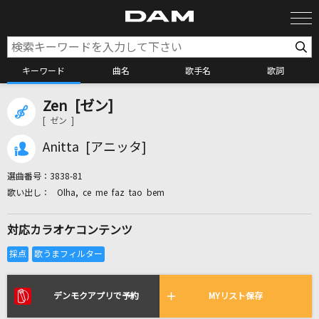
キーワード
曲名
歌手名
歌詞
Zen [ゼン]
カラオケ検索
[ ゼン ]
Anitta [アニッタ]
カラオケ店舗検索
選曲番号：
3838-81
Olha, ce me faz tao bem
カラオケリクエスト
対応カラオケコンテンツ
全国りれき
リアルタイムで歌われている曲の一覧
デンモクアプリで予約
MYリスト保存