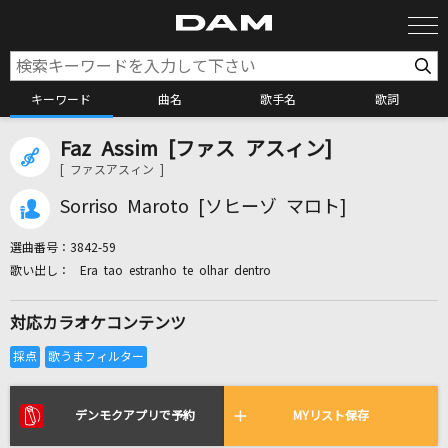
キーワード
曲名
歌手名
歌詞
Faz Assim [ファス アスィン]
カラオケ検索
[ ファスアスィン ]
Sorriso Maroto [ソヒーゾ マロト]
カラオケ店舗検索
選曲番号：
3842-59
Era tao estranho te olhar dentro
カラオケリクエスト
対応カラオケコンテンツ
全国りれき
リアルタイムで歌われている曲の一覧
デンモクアプリで予約
MYリスト保存