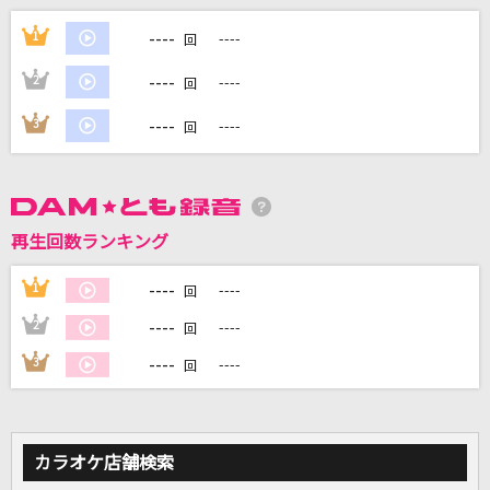
エロ
----
1
----
回
クリープハイプ
----
2
----
回
高嶺の花子さん
----
3
----
回
back number
キューティーハニー(ビデオクリップバージョン)
倖田來未
再生回数ランキング
始まりは君の空
----
1
----
回
Liella!
----
2
----
回
もっと見る
----
3
----
回
DAMの新曲・ランキングなど
カラオケ最新情報をチェック！
カラオケ店舗検索