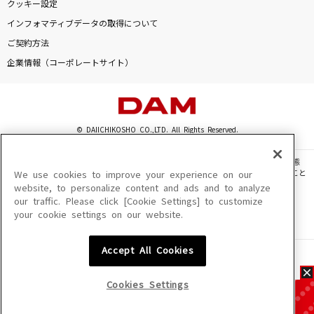
クッキー設定
インフォマティブデータの取得について
ご契約方法
企業情報（コーポレートサイト）
© DAIICHIKOSHO CO.,LTD. All Rights Reserved.
このサイトに掲載されている一切の文章・画像・写真・動画・音声等を、手段や形態
を問わず、著作権法の定める範囲を超えて無断で複製、転載、ファイル化などすること
We use cookies to improve your experience on our
を禁じます。
website, to personalize content and ads and to analyze
our traffic. Please click [Cookie Settings] to customize
楽曲及びコンテンツは、機種によりご利用いただけない場合があります。
your cookie settings on our website.
楽曲及びコンテンツの配信日、配信内容が変更になる場合があります。
楽曲によりMYリスト保存ができない場合があります。
Accept All Cookies
JASRAC許諾番号
6602250213Y31015 6602250112Y38026 6602250240Y31015
6602250241Y45122
Cookies Settings
NexTone許諾番号
ID000002945 ID000002947 ID000002937 ID000002938