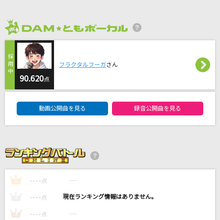
やさしさにさようなら
オフコース
2026年8月度
奏(かなで)
スキマスイッチ
フラクタルフーガ
さん
90.620
点
LOVE AFFAIR～秘密のデート
サザンオールスターズ
DAM★ともボーカルエントリーランキング
動画公開曲を見る
録音公開曲を見る
海と真珠
JUNNA
もっと見る
----
----
1
点
DAMの新曲・ランキングなど
カラオケ最新情報をチェック！
----
----
2
点
----
----
3
点