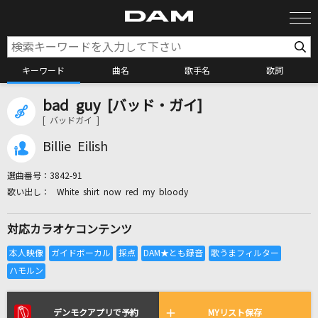
キーワード
曲名
歌手名
歌詞
bad guy [バッド・ガイ]
カラオケ検索
[ バッドガイ ]
Billie Eilish
カラオケ店舗検索
選曲番号：
3842-91
White shirt now red my bloody
カラオケリクエスト
対応カラオケコンテンツ
全国りれき
リアルタイムで歌われている曲の一覧
デンモクアプリで予約
MYリスト保存