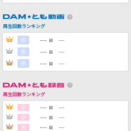
DAMに会員登録・ログインして
カラオケをもっと楽しもう！
再生回数ランキング
----
1
----
回
----
2
----
回
自宅でカラオケ歌い放題！
家族や友達と一緒に！練習にも！
----
3
----
回
再生回数ランキング
----
1
----
回
----
2
----
回
----
3
----
回