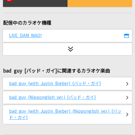
PRIDE
今井美樹
配信中のカラオケ機種
フラジール
ぬゆり
LIVE DAM WAO!
[生音]poi
Saucy Dog
bad guy [バッド・ガイ]に関連するカラオケ楽曲
[生音]RAIN
SEKAI NO OWARI(世界の終わり)
bad guy (with Justin Bieber) [バッド・ガイ]
カトラリー
bad guy (Nipponglish ver.) [バッド・ガイ]
有機酸
bad guy (with Justin Bieber) (Nipponglish ver.) [バッ
God knows...
ド・ガイ]
涼宮ハルヒ(CV.平野綾)