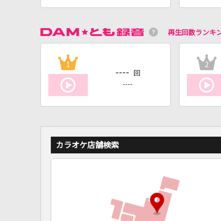
再生回数ランキ
1
2
----
回
----
カラオケ店舗検索