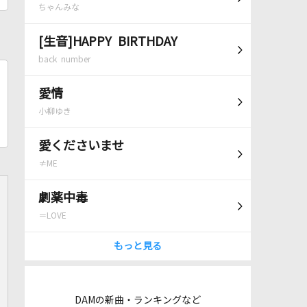
ちゃんみな
[生音]HAPPY BIRTHDAY
back number
愛情
小柳ゆき
愛くださいませ
≠ME
劇薬中毒
＝LOVE
もっと見る
DAMの新曲・ランキングなど