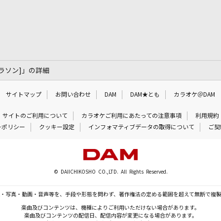
) [コラソン]」の詳細
サイトマップ
お問い合わせ
DAM
DAM★とも
カラオケ＠DAM
サイトのご利用について
カラオケご利用にあたっての注意事項
利用規約
ーポリシー
クッキー設定
インフォマティブデータの取得について
ご契
© DAIICHIKOSHO CO.,LTD. All Rights Reserved.
・写真・動画・音声等を、手段や形態を問わず、著作権法の定める範囲を超えて無断で複
楽曲及びコンテンツは、機種によりご利用いただけない場合があります。
楽曲及びコンテンツの配信日、配信内容が変更になる場合があります。