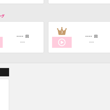
ング
3
----
----
回
回
----
----