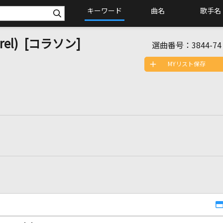
キーワード
曲名
歌手名
Borel) [コラソン]
選曲番号：
3844-74
MYリスト保存