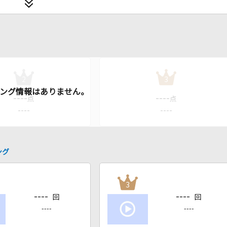
2
3
----
----
点
点
----
----
ング
3
----
----
回
回
----
----