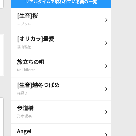
リアルタイムで歌われている曲の一覧
[生音]桜
コブクロ
[オリカラ]最愛
福山雅治
旅立ちの唄
Mr.Children
[生音]越冬つばめ
森昌子
歩道橋
乃木坂46
Angel