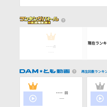
1
----
点
----
再生回数ランキ
1
2
----
回
----